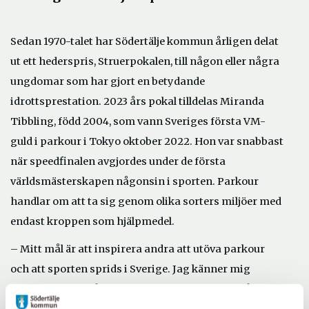
Sedan 1970-talet har Södertälje kommun årligen delat
ut ett hederspris, Struerpokalen, till någon eller några
ungdomar som har gjort en betydande
idrottsprestation. 2023 års pokal tilldelas Miranda
Tibbling, född 2004, som vann Sveriges första VM-
guld i parkour i Tokyo oktober 2022. Hon var snabbast
när speedfinalen avgjordes under de första
världsmästerskapen någonsin i sporten. Parkour
handlar om att ta sig genom olika sorters miljöer med
endast kroppen som hjälpmedel.
–
Mitt mål är att inspirera andra att utöva parkour
och att sporten sprids i Sverige. Jag känner mig
hedrad över att få den här utmärkelsen, det är så roligt,