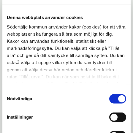
säger Miranda Tibbling.
Hon får utmärkelsen med motiveringen:
Denna webbplats använder cookies
Miranda Tibbling, då 18 år, tog ett historiskt guld i
Södertälje kommun använder kakor (cookies) för att våra
parkour-VM 2022 som arrangerades för första
webbplatser ska fungera så bra som möjligt för dig.
gången. I en tuff sport tillhör Järnatjejen Miranda
Kakor kan användas funktionellt, statistiskt eller i
marknadsföringssyfte. Du kan välja att klicka på ”Tillåt
yttersta världseliten. Med mod, säkerhet och stor
alla” och ger då ditt samtycke till samtliga syften. Du kan
kunnighet visar hon vem som är värdig världsmästare.
också välja att uppge vilka syften du samtycker till
genom att välja dessa här nedan och därefter klicka i
– Det är alltid roligt att dela ut Struerpokalen till unga
rutan ”Tillåt urval”. Du kan när som helst ta tillbaka ditt
idrottstalanger och visa kommunens uppskattning
samtycke genom att öppna CookieBot på vår sida och
för deras genomförda idrottsprestationer. Miranda
klicka på ”Ta tillbaka samtycke”. Genom att klicka på
Samtyckesval
har visat en fantastisk drivkraft och skicklighet inom
"Visa detaljer" kan du läsa om hur kakorna används och
Nödvändiga
sin sport. Vi ser fram emot att följa hennes fortsatta
hur vi och våra leverantörer inhämtar och behandlar
personuppgifter.
karriär, säger Boel Godner (S), kommunstyrelsens
Inställningar
ordförande, Södertälje kommun.