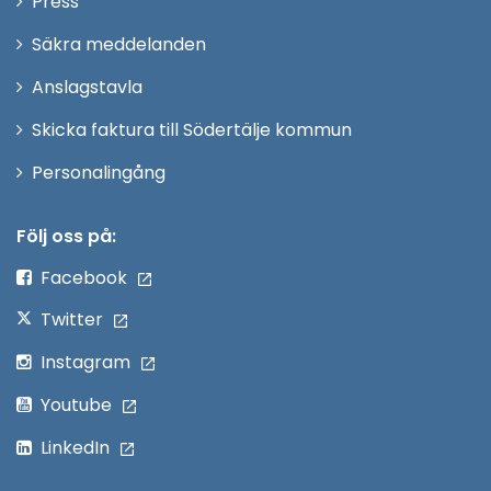
Press
fönster
i
Säkra meddelanden
nytt
Anslagstavla
fönster
Skicka faktura till Södertälje kommun
Öppna
Personalingång
i
nytt
Följ oss på:
fönster
Facebook
Twitter
Instagram
Youtube
LinkedIn