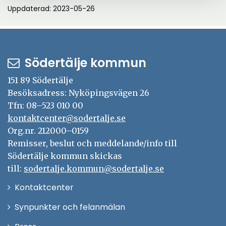
Uppdaterad: 2023-05-26
Södertälje kommun
151 89 Södertälje
Besöksadress: Nyköpingsvägen 26
Tfn: 08–523 010 00
kontaktcenter@sodertalje.se
Org.nr. 212000–0159
Remisser, beslut och meddelande/info till
Södertälje kommun skickas
till:
sodertalje.kommun@sodertalje.se
Öppna
Kontaktcenter
i
Synpunkter och felanmälan
nytt
Öppna