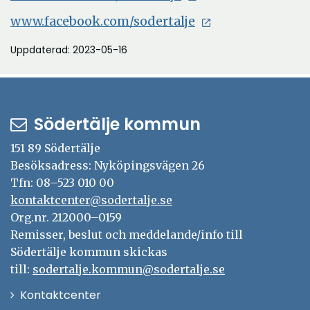
www.facebook.com/sodertalje
Uppdaterad: 2023-05-16
Södertälje kommun
151 89 Södertälje
Besöksadress: Nyköpingsvägen 26
Tfn: 08–523 010 00
kontaktcenter@sodertalje.se
Org.nr. 212000–0159
Remisser, beslut och meddelande/info till
Södertälje kommun skickas
till:
sodertalje.kommun@sodertalje.se
Öppna
Kontaktcenter