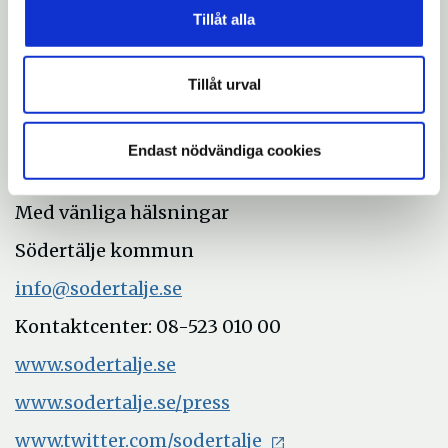
Tillåt alla
Boel Godner, kommunstyrelsens
ordförande (S), 08-523 010 81,
boel.godner@sodertalje.se
Tillåt urval
Helene Andersson, pressekreterare, 08-
523 066 03,
Endast nödvändiga cookies
helene.p.andersson@sodertalje.se
Med vänliga hälsningar
Södertälje kommun
info@sodertalje.se
Kontaktcenter: 08-523 010 00
www.sodertalje.se
www.sodertalje.se/press
www.twitter.com/sodertalje