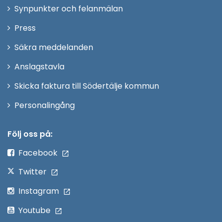
i
Synpunkter och felanmälan
nytt
Öppna
Press
fönster
i
Säkra meddelanden
nytt
Anslagstavla
fönster
Skicka faktura till Södertälje kommun
Öppna
Personalingång
i
nytt
Följ oss på:
fönster
Facebook
Twitter
Instagram
Youtube