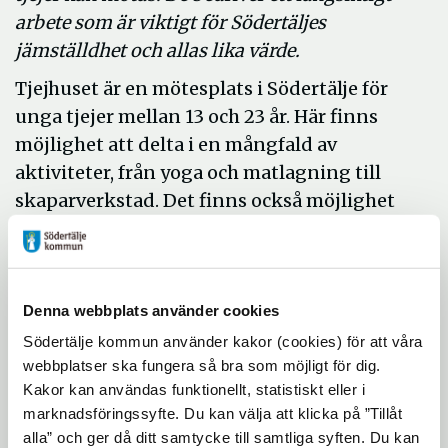
arbete som är viktigt för Södertäljes
jämställdhet och allas lika värde.
Tjejhuset är en mötesplats i Södertälje för
unga tjejer mellan 13 och 23 år. Här finns
möjlighet att delta i en mångfald av
aktiviteter, från yoga och matlagning till
skaparverkstad. Det finns också möjlighet
till samtalsstöd, både i grupp och
individuellt. På Tjejhuset finns det per­so­nal
som kan olika språk och som har erfarenhet
av att leva med olika kul­tu­rer.
Denna webbplats använder cookies
Södertälje kommun använder kakor (cookies) för att våra
webbplatser ska fungera så bra som möjligt för dig.
Allmänheten har under januari och februari
Kakor kan användas funktionellt, statistiskt eller i
haft möjlighet att nominera kandidater till
marknadsföringssyfte. Du kan välja att klicka på ”Tillåt
priset. I juryn för jämställdhetspriset ingår
alla” och ger då ditt samtycke till samtliga syften. Du kan