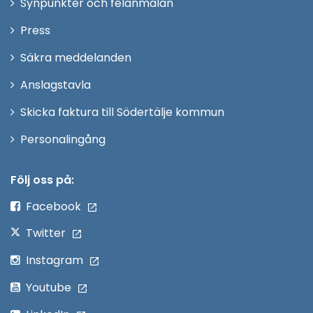
Synpunkter och felanmälan
nytt
Öppna
Press
fönster
i
Säkra meddelanden
nytt
Anslagstavla
fönster
Skicka faktura till Södertälje kommun
Öppna
Personalingång
i
nytt
Följ oss på:
fönster
Facebook
Twitter
Instagram
Youtube