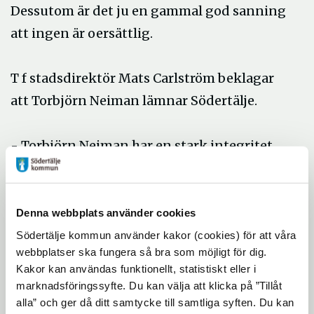
Dessutom är det ju en gammal god sanning
att ingen är oersättlig.
T f stadsdirektör Mats Carlström beklagar
att Torbjörn Neiman lämnar Södertälje.
- Torbjörn Neiman har en stark integritet.
Han har tillfört en kontinuitet och därmed
bidragit till en stabil och god utveckling.
Torbjörn är en omtyckt chef i kommunen
Denna webbplats använder cookies
och han väljer själv att nu gå mot nya
Södertälje kommun använder kakor (cookies) för att våra
webbplatser ska fungera så bra som möjligt för dig.
utmaningar.
Kakor kan användas funktionellt, statistiskt eller i
Med sitt idrottsintresse och sin bakgrund
marknadsföringssyfte. Du kan välja att klicka på ”Tillåt
som kulturarbetare – Neiman är bland
alla” och ger då ditt samtycke till samtliga syften. Du kan