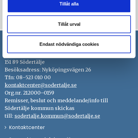
Tillåt alla
Sandberg, tf stadsdirektör, tel 0708-518 106
Uppdaterad: 2023-05-16
Tillåt urval
Endast nödvändiga cookies
Södertälje kommun
151 89 Södertälje
Besöksadress: Nyköpingsvägen 26
Tfn: 08–523 010 00
kontaktcenter@sodertalje.se
Org.nr. 212000–0159
Remisser, beslut och meddelande/info till
Södertälje kommun skickas
till:
sodertalje.kommun@sodertalje.se
Öppna
Kontaktcenter
i