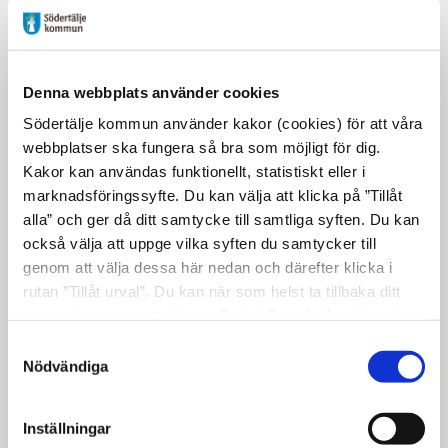
att gå i linjetrafik Södertälje.
– Det är med glädje och stolthet jag
Denna webbplats använder cookies
konstaterar att Södertälje blir först i landet
med detta. Att Södertäljeborna kommer få
Södertälje kommun använder kakor (cookies) för att våra
webbplatser ska fungera så bra som möjligt för dig.
vara del av denna tekniska utveckling
Kakor kan användas funktionellt, statistiskt eller i
känns både stort och naturligt, säger Boel
marknadsföringssyfte. Du kan välja att klicka på ”Tillåt
Godner, kommunstyrelsens ordförande.
alla” och ger då ditt samtycke till samtliga syften. Du kan
också välja att uppge vilka syften du samtycker till
Tekniken kallas för induktiv laddning, som
genom att välja dessa här nedan och därefter klicka i
innebär att fordonet trådlöst tar upp energi
rutan ”Tillåt urval”. Du kan när som helst ta tillbaka ditt
från vägbanan, och har aldrig tidigare
samtycke genom att öppna CookieBot på vår sida och
testats i kommersiell drift. Vid en av
klicka på ”Ta tillbaka samtycke”. Genom att klicka på
Samtyckesval
hållplatserna ska det finnas en laddstation
"Visa detaljer" kan du läsa om hur kakorna används och
Nödvändiga
där bussen på sex-sju minuter kan fylla på
hur vi och våra leverantörer inhämtar och behandlar
personuppgifter.
tillräckligt mycket energi för att kunna
Inställningar
klara hela linjesträckningen. Ett samarbete