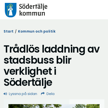
Start
/
Kommun och politik
Trådlös laddning av
stadsbuss blir
verklighet i
Södertälje
Lyssna på sidan
Dela