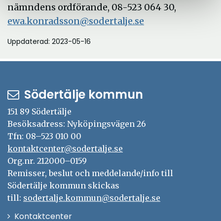
nämndens ordförande, 08-523 064 30,
ewa.konradsson@sodertalje.se
Uppdaterad: 2023-05-16
Södertälje kommun
151 89 Södertälje
Besöksadress: Nyköpingsvägen 26
Tfn: 08–523 010 00
kontaktcenter@sodertalje.se
Org.nr. 212000–0159
Remisser, beslut och meddelande/info till
Södertälje kommun skickas
till:
sodertalje.kommun@sodertalje.se
Öppna
Kontaktcenter