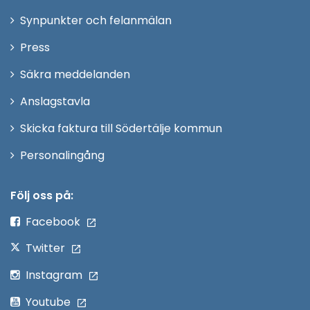
i
Synpunkter och felanmälan
nytt
Öppna
Press
fönster
i
Säkra meddelanden
nytt
Anslagstavla
fönster
Skicka faktura till Södertälje kommun
Öppna
Personalingång
i
nytt
Följ oss på:
fönster
Facebook
Twitter
Instagram
Youtube