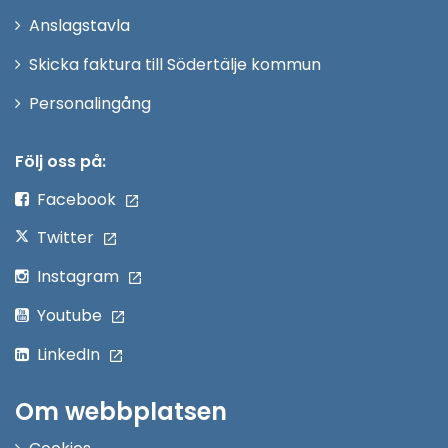
nytt
Anslagstavla
fönster
Skicka faktura till Södertälje kommun
Öppna
Personalingång
i
nytt
Följ oss på:
fönster
Facebook
Twitter
Instagram
Youtube
LinkedIn
Om webbplatsen