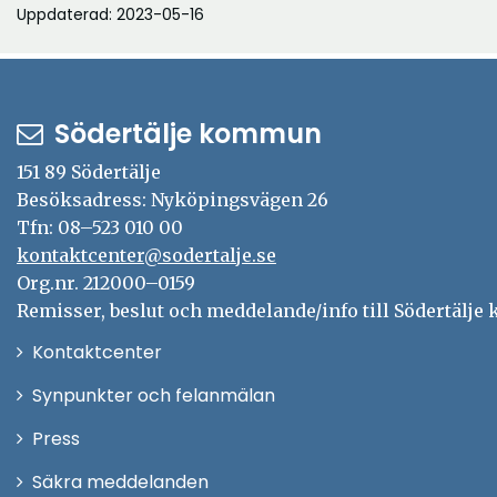
Uppdaterad: 2023-05-16
Södertälje kommun
151 89 Södertälje
Besöksadress: Nyköpingsvägen 26
Tfn: 08–523 010 00
kontaktcenter@sodertalje.se
Org.nr. 212000–0159
Remisser, beslut och meddelande/info till Södertälje
Öppna
Kontaktcenter
i
Synpunkter och felanmälan
nytt
Öppna
Press
fönster
i
Säkra meddelanden