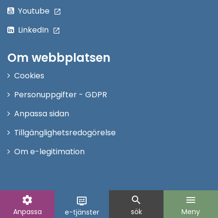
Youtube
LinkedIn
Om webbplatsen
Cookies
Personuppgifter - GDPR
Anpassa sidan
Tillgänglighetsredogörelse
Om e-legitimation
settings
search
menu
display_settings
Anpassa
sök
Meny
e-tjänster