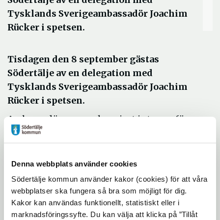
Tysklands Sverigeambassadör Joachim
Rücker i spetsen.
Tisdagen den 8 september gästas
Södertälje av en delegation med
Tysklands Sverigeambassadör Joachim
Rücker i spetsen.
Ambassadören, som har visat intresse för
Södertäljes näringsliv och utvecklingen av
staden, besöker under dagen såväl
AstraZeneca som Scania.
Denna webbplats använder cookies
Besöket inleds i Södertälje stadshus, där
Södertälje kommun använder kakor (cookies) för att våra
webbplatser ska fungera så bra som möjligt för dig.
bland andra kommunstyrelsens ordförande
Kakor kan användas funktionellt, statistiskt eller i
Anders Lago (s) tar emot.
marknadsföringssyfte. Du kan välja att klicka på ”Tillåt