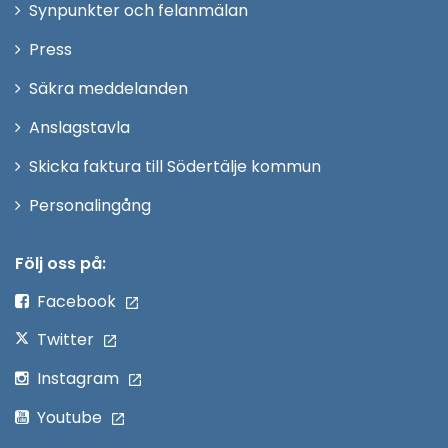
Synpunkter och felanmälan
nytt
Öppna
Press
fönster
i
Säkra meddelanden
nytt
Anslagstavla
fönster
Skicka faktura till Södertälje kommun
Öppna
Personalingång
i
nytt
Följ oss på:
fönster
Facebook
Twitter
Instagram
Youtube