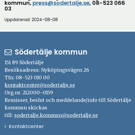
kommun,
press@sodertalje.se
, 08-523 066
03
Uppdaterad: 2024-08-08
Södertälje kommun
151 89 Södertälje
Besöksadress: Nyköpingsvägen 26
Tfn: 08–523 010 00
kontaktcenter@sodertalje.se
Org.nr. 212000–0159
Remisser, beslut och meddelande/info till Södertälje
kommun skickas
till:
sodertalje.kommun@sodertalje.se
Öppna
Kontaktcenter
i