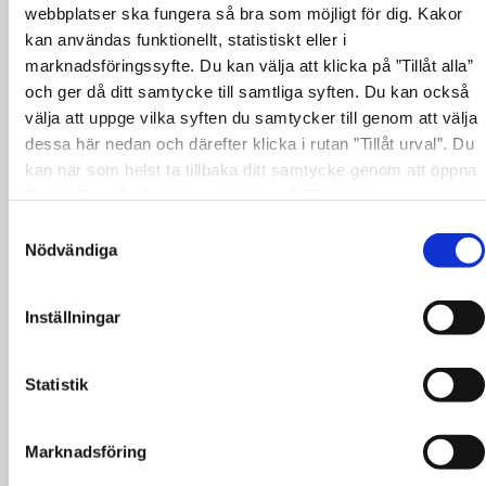
med personal från Södertälje Stadsscen,
webbplatser ska fungera så bra som möjligt för dig. Kakor
teatersminkning och matlagning. Det finns
kan användas funktionellt, statistiskt eller i
marknadsföringssyfte. Du kan välja att klicka på ”Tillåt alla”
även möjlighet för ungdomar att arrangera
och ger då ditt samtycke till samtliga syften. Du kan också
och delta i Lan, konserter, basket och att spela
välja att uppge vilka syften du samtycker till genom att välja
musik i replokaler.
dessa här nedan och därefter klicka i rutan ”Tillåt urval”. Du
kan när som helst ta tillbaka ditt samtycke genom att öppna
Södertäljes unga får spela
CookieBot på vår sida och klicka på ”Ta tillbaka samtycke”.
huvudrollen
Genom att klicka på "Visa detaljer" kan du läsa om hur
Samtyckesval
kakorna används och hur vi och våra leverantörer inhämtar
Nödvändiga
Genom att barn och unga från Södertälje fått
och behandlar personuppgifter.
vara med i referensgrupper under hela
Inställningar
projektet med aktivitetshuset, har de själva
fått vara med och utforma verksamheten på
Mosaik.
Statistik
Maria Lindeberg, chef för Kultur och
fritidskontoret på Södertälje kommun, ser
Marknadsföring
fram emot öppnandet. Hon säger att det är en