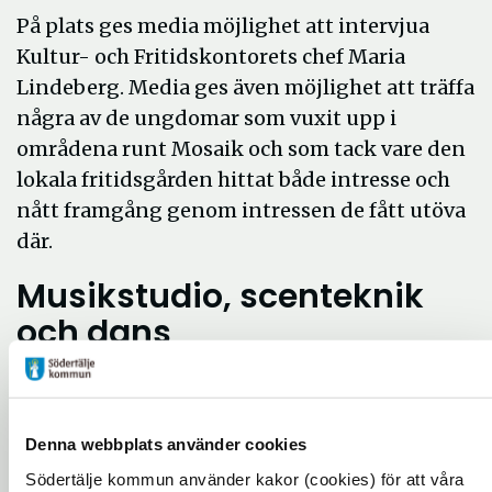
På plats ges media möjlighet att intervjua
Kultur- och Fritidskontorets chef Maria
Lindeberg. Media ges även möjlighet att träffa
några av de ungdomar som vuxit upp i
områdena runt Mosaik och som tack vare den
lokala fritidsgården hittat både intresse och
nått framgång genom intressen de fått utöva
där.
Musikstudio, scenteknik
och dans
På Mosaik kan barn och ungdomar bland
annat prova digitalt och mer traditionellt
hantverk, cykelverkstad, målning, dans med
Denna webbplats använder cookies
bland annat Kulturskolan, lära sig scenteknik
Södertälje kommun använder kakor (cookies) för att våra