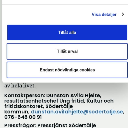
stor satsning på Södertäljes barn och unga,
där de får spela huvudrollen i allt som huset
Visa detaljer
kommer innehålla:
– Genom att öppna Mosaik kan vi ge barn och
Tillåt alla
unga ännu större möjligheter att hitta nya
intressen, prova nya saker och skapa
Tillåt urval
värdefulla relationer både med varandra och
vuxna. Vi hoppas att alla Mosaiks
verksamheter ska ge barn och unga
Endast nödvändiga cookies
oförglömliga upplevelser som de kan ha glädje
av hela livet.
Kontaktperson: Dunstan Avila Hjelte,
resultatsenhetschef Ung fritid, Kultur och
fritidskontoret, Södertälje
kommun,
dunstan.avilahjelte@sodertalje.se
,
076-648 00 91
Pressfrågor: Presstjänst Södertälje