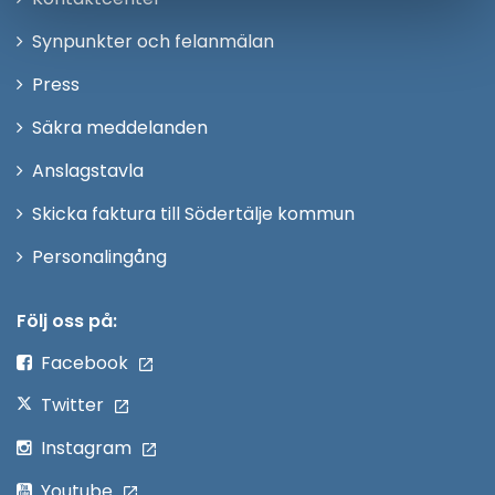
i
Synpunkter och felanmälan
nytt
Öppna
Press
fönster
i
Säkra meddelanden
nytt
Anslagstavla
fönster
Skicka faktura till Södertälje kommun
Öppna
Personalingång
i
nytt
Följ oss på:
fönster
Facebook
Twitter
Instagram
Youtube