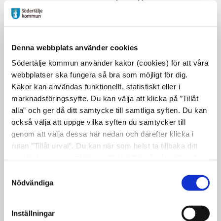
där den bildades i slutet av 1980-talet efter
några tragiska dödsfall och uppblossade
våldsamheter mellan ortsbor och flyktingar.
Denna webbplats använder cookies
Namnet anspelar på klockan – 5i12 det är
Södertälje kommun använder kakor (cookies) för att våra
snart midnatt och hög tid att göra något
webbplatser ska fungera så bra som möjligt för dig.
innan det är för sent. I Södertälje har priset
Kakor kan användas funktionellt, statistiskt eller i
delats ut sedan 1993.
marknadsföringssyfte. Du kan välja att klicka på ”Tillåt
alla” och ger då ditt samtycke till samtliga syften. Du kan
Södertälje kommun, ett antal föreningar,
också välja att uppge vilka syften du samtycker till
församlingar och studieförbund står bakom.
genom att välja dessa här nedan och därefter klicka i
Alla är inbjudna att delta och ställa sig
rutan ”Tillåt urval”. Du kan när som helst ta tillbaka ditt
bakom 5i12-manifestationen.
samtycke genom att öppna CookieBot på vår sida och
klicka på ”Ta tillbaka samtycke”. Genom att klicka på
5i12-manifestationen är ett samarbete
Samtyckesval
"Visa detaljer" kan du läsa om hur kakorna används och
Nödvändiga
mellan Länstidningen och Södertälje
hur vi och våra leverantörer inhämtar och behandlar
kommun.
personuppgifter.
Inställningar
Mer information: