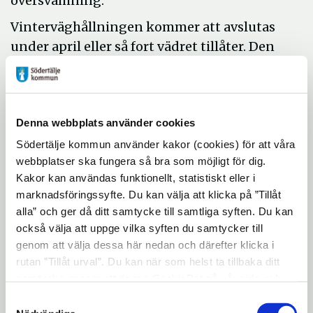
översvämning.
Vinterväghållningen kommer att avslutas
under april eller så fort vädret tillåter. Den
stora sandsopningen, då alla kommunens
vägar, gator, gångbanor och cykelvägar ska
städas, kommer att påbörjas den 19 april och
Denna webbplats använder cookies
beräknas pågå en till två månader beroende
på vädret.
Södertälje kommun använder kakor (cookies) för att våra
webbplatser ska fungera så bra som möjligt för dig.
Reparationsarbetet pågår successivt och
Kakor kan användas funktionellt, statistiskt eller i
beroende på omfattning och olycksfallsrisk.
marknadsföringssyfte. Du kan välja att klicka på ”Tillåt
I år kommer vi att öka resurserna för dessa
alla” och ger då ditt samtycke till samtliga syften. Du kan
jobb på grund av den hårda vintern. Arbetet
också välja att uppge vilka syften du samtycker till
genom att välja dessa här nedan och därefter klicka i
prioriteras utifrån säkerhetsaspekten i
rutan ”Tillåt urval”. Du kan när som helst ta tillbaka ditt
första hand. Ibland lagas ett hål eller en
samtycke genom att öppna CookieBot på vår sida och
grop provisoriskt för att klara säkerheten,
klicka på ”Ta tillbaka samtycke”. Genom att klicka på
Samtyckesval
för att sedan åtgärdas grundligt. Arbetet
"Visa detaljer" kan du läsa om hur kakorna används och