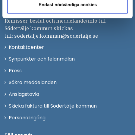
Endast nödvändiga cookies
kontaktcenter@sodertalje.se
Org.nr. 212000–0159
Remisser, beslut och meddelande/info till
Södertälje kommun skickas
till:
sodertalje.kommun@sodertalje.se
Öppna
Kontaktcenter
i
Synpunkter och felanmälan
nytt
Öppna
Press
fönster
i
Säkra meddelanden
nytt
Anslagstavla
fönster
Skicka faktura till Södertälje kommun
Öppna
Personalingång
i
nytt