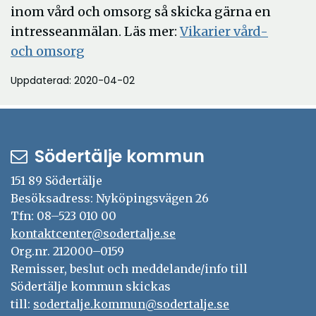
inom vård och omsorg så skicka gärna en
intresseanmälan. Läs mer:
Vikarier vård-
och omsorg
Uppdaterad: 2020-04-02
Södertälje kommun
151 89 Södertälje
Besöksadress: Nyköpingsvägen 26
Tfn: 08–523 010 00
kontaktcenter@sodertalje.se
Org.nr. 212000–0159
Remisser, beslut och meddelande/info till
Södertälje kommun skickas
till:
sodertalje.kommun@sodertalje.se