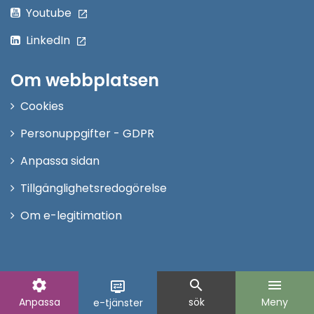
Youtube
LinkedIn
Om webbplatsen
Cookies
Personuppgifter - GDPR
Anpassa sidan
Tillgänglighetsredogörelse
Om e-legitimation
settings
search
menu
display_settings
Anpassa
sök
Meny
e-tjänster