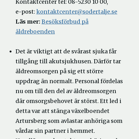
Kontaktcenter tel: 08-5230 10 00,
Öppna
e-post:
kontaktcenter@sodertalje.se
i
Läs mer:
Besöksförbud på
nytt
äldreboenden
fönster
Det är viktigt att de svårast sjuka får
tillgång till akutsjukhusen. Därför tar
äldreomsorgen på sig ett större
uppdrag än normalt. Personal fördelas
nu om till den del av äldreomsorgen
där omsorgsbehovet är störst. Ett led i
detta var att stänga växelboendet
Artursberg som avlastar anhöriga som
vårdar sin partner i hemmet.