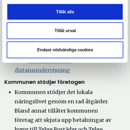
förskola coronaviruset
Tillåt alla
Kommunens gymnasieskolor,
vuxenutbildningar samt Campus
Tillåt urval
Telge har infört distansutbildning
som finns tillgänglig via digitala
Endast nödvändiga cookies
plattformar via elevernas datorer.
Läs
mer:
Nu börjar vi med
distansundervisning
Kommunen stödjer företagen
Kommunen stödjer det lokala
näringslivet genom en rad åtgärder.
Bland annat tillåter kommunen
företag att skjuta upp betalningar av
hyror till Telge Bostäder och Telge