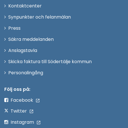
Öppna
Kontaktcenter
i
Synpunkter och felanmälan
nytt
Öppna
Press
fönster
i
Säkra meddelanden
nytt
Anslagstavla
fönster
Skicka faktura till Södertälje kommun
Öppna
Personalingång
i
nytt
Följ oss på:
fönster
Facebook
Twitter
Instagram