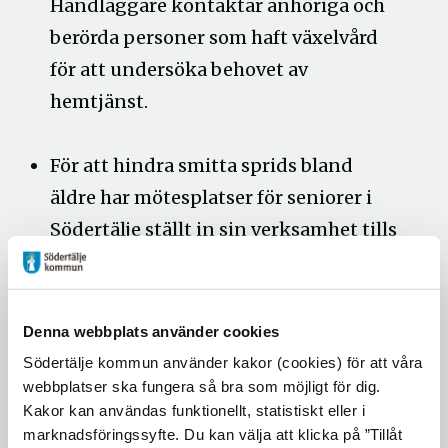
Handläggare kontaktar anhöriga och
berörda personer som haft växelvård
för att undersöka behovet av
hemtjänst.
För att hindra smitta sprids bland
äldre har mötesplatser för seniorer i
Södertälje ställt in sin verksamhet tills
vidare. Ingen verksamhet bedrivs vid
Bergvik, Morkullan och på de mobila
mötesplatserna.
Denna webbplats använder cookies
Läs mer:
Information för vård och
Södertälje kommun använder kakor (cookies) för att våra
webbplatser ska fungera så bra som möjligt för dig.
omsorg med anledning av
Kakor kan användas funktionellt, statistiskt eller i
coronaviruset
marknadsföringssyfte. Du kan välja att klicka på ”Tillåt