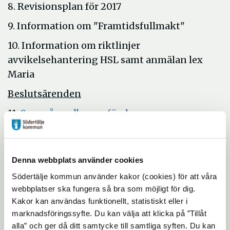
8. Revisionsplan för 2017
9. Information om "Framtidsfullmakt"
10. Information om riktlinjer
avvikelsehantering HSL samt anmälan lex
Maria
Beslutsärenden
11.
Svar på medborgarförslag om
Öppna
Trivselvärdinnor på äldreboenden
i
12.
Rapportering av ej verkställda beslut och
nytt
Öppn
Denna webbplats använder cookies
avbrott enligt SOL och LSS, kvartal ett 2017
fönster
i
Södertälje kommun använder kakor (cookies) för att våra
13. Äldreomsorgsnämndens delårsbokslut
nytt
webbplatser ska fungera så bra som möjligt för dig.
Öppna
14.
Framtida utförare av hemtjänst
Kakor kan användas funktionellt, statistiskt eller i
fönst
i
marknadsföringssyfte. Du kan välja att klicka på ”Tillåt
15.
Yttrande över programsamråd Östertälje
alla” och ger då ditt samtycke till samtliga syften. Du kan
nytt