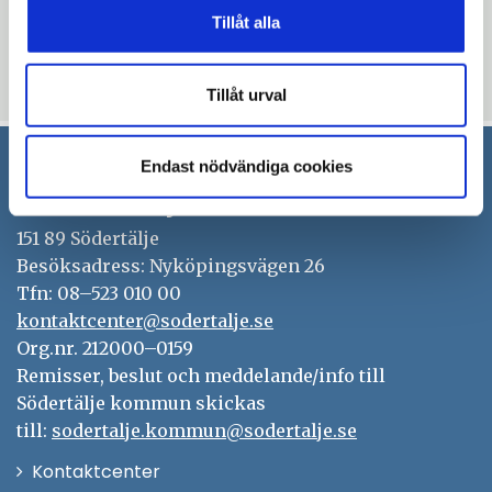
fönster
Tillåt alla
Blev du hjälpt av informationen på den här sidan?
thumb_up
thumb_down
Ja
Nej
Tillåt urval
Endast nödvändiga cookies
Södertälje kommun
151 89 Södertälje
Besöksadress: Nyköpingsvägen 26
Tfn: 08–523 010 00
kontaktcenter@sodertalje.se
Org.nr. 212000–0159
Remisser, beslut och meddelande/info till
Södertälje kommun skickas
till:
sodertalje.kommun@sodertalje.se
Öppna
Kontaktcenter