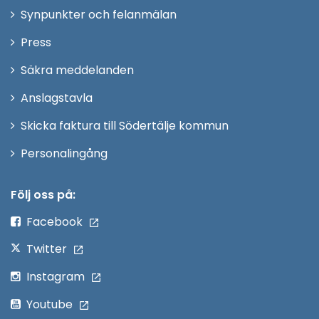
i
Synpunkter och felanmälan
nytt
Öppna
Press
fönster
i
Säkra meddelanden
nytt
Anslagstavla
fönster
Skicka faktura till Södertälje kommun
Öppna
Personalingång
i
nytt
Följ oss på:
fönster
Facebook
Twitter
Instagram
Youtube