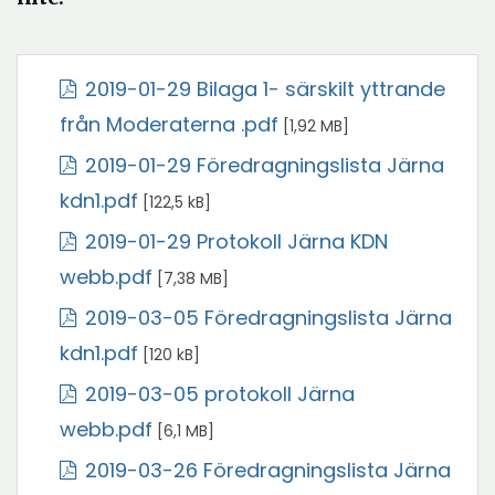
2019-01-29 Bilaga 1- särskilt yttrande
Öppna
från Moderaterna .pdf
[1,92 MB]
i
2019-01-29 Föredragningslista Järna
nytt
Öppna
kdn1.pdf
[122,5 kB]
fönster
i
2019-01-29 Protokoll Järna KDN
nytt
Öppna
webb.pdf
[7,38 MB]
fönster
i
2019-03-05 Föredragningslista Järna
nytt
Öppna
kdn1.pdf
[120 kB]
fönster
i
2019-03-05 protokoll Järna
nytt
Öppna
webb.pdf
[6,1 MB]
fönster
i
2019-03-26 Föredragningslista Järna