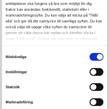
fönster
i
2019-10-08 Protokoll Järna
webbplatser ska fungera så bra som möjligt för dig.
nytt
Kakor kan användas funktionellt, statistiskt eller i
Öppna
webb.pdf
[10,15 MB]
marknadsföringssyfte. Du kan välja att klicka på ”Tillåt
fönster
i
2019-11-12 protokoll Järna
alla” och ger då ditt samtycke till samtliga syften. Du kan
nytt
Öppna
webb.pdf
också välja att uppge vilka syften du samtycker till
[6,12 MB]
genom att välja dessa här nedan och därefter klicka i
fönster
i
Jä protokoll 2019-12-12,
rutan ”Tillåt urval”. Du kan när som helst ta tillbaka ditt
nytt
Öppna
webb.pdf
samtycke genom att öppna CookieBot på vår sida och
[443,5 kB]
fönster
klicka på ”Ta tillbaka samtycke”. Genom att klicka på
i
Samtyckesval
"Visa detaljer" kan du läsa om hur kakorna används och
Nödvändiga
nytt
hur vi och våra leverantörer inhämtar och behandlar
2014 föredragningslistor och
fönster
personuppgifter.
protokoll
Inställningar
2015 föredragningslistor och
Statistik
protokoll
2016 Föredragningslistor och
Marknadsföring
protokoll