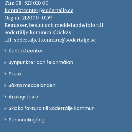
Tfn: 08–523 010 00
kontaktcenter@sodertalje.se
Org.nr. 212000–0159
Remisser, beslut och meddelande/info till
Södertälje kommun skickas
till:
sodertalje.kommun@sodertalje.se
Öppna
Kontaktcenter
i
Synpunkter och felanmälan
nytt
Öppna
Press
fönster
i
Säkra meddelanden
nytt
Anslagstavla
fönster
Skicka faktura till Södertälje kommun
Öppna
Personalingång
i