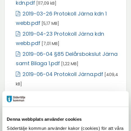
nytt
Öppna
kdn.pdf
[117,09 kB]
fönster
i
2019-03-26 Protokoll Järna kdn 1
nytt
Öppna
webb.pdf
[5,17 MB]
fönster
i
2019-04-23 Protokoll Järna kdn
nytt
Öppna
webb.pdf
[7,01 MB]
fönster
i
2019-06-04 §85 Delårsbokslut Järna
nytt
Öppna
samt Bilaga 1.pdf
[1,22 MB]
fönster
i
2019-06-04 Protokoll Järna.pdf
[409,4
nytt
Öppna
kB]
fönster
i
2019-06-18 Protokoll Järna kdn samt
nytt
Öppna
bilaga 1.pdf
[6,01 MB]
fönster
i
2019-09-03 protokoll Järna
Denna webbplats använder cookies
nytt
Öppna
webb.pdf
[542,63 kB]
Södertälje kommun använder kakor (cookies) för att våra