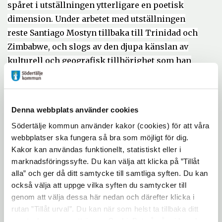
spåret i utställningen ytterligare en poetisk
dimension. Under arbetet med utställningen
reste Santiago Mostyn tillbaka till Trinidad och
Zimbabwe, och slogs av den djupa känslan av
kulturell och geografisk tillhörighet som han
upplevde under sina resor – en känsla som
översätts till film- och ljudinstallationen i
Södertälje konsthall. En mängd personer har
Denna webbplats använder cookies
deltagit i Santiago Mostyns konstnärliga arbete
Södertälje kommun använder kakor (cookies) för att våra
med filmen, bland dem skådespelaren Richard
webbplatser ska fungera så bra som möjligt för dig.
Sseruwagi, reggae artisten Eek-a-Mouse och
Kakor kan användas funktionellt, statistiskt eller i
skådespelaren Katarina Strandmark, barn till
marknadsföringssyfte. Du kan välja att klicka på ”Tillåt
Eric Strandmark – legendarisk svensk
alla” och ger då ditt samtycke till samtliga syften. Du kan
skådespelare som omkom i en flygolycka i
också välja att uppge vilka syften du samtycker till
genom att välja dessa här nedan och därefter klicka i
Trinidad år 1948. En annan känd
rutan ”Tillåt urval”. Du kan när som helst ta tillbaka ditt
kulturpersonlighet, som är närvarande i form av
samtycke genom att öppna CookieBot på vår sida och