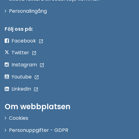
Öppna
Personalingång
i
nytt
Följ oss på:
fönster
Facebook
Twitter
Instagram
Youtube
LinkedIn
Om webbplatsen
Cookies
Personuppgifter - GDPR