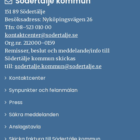
Södertälje kommun
151 89 Södertälje
Besöksadress: Nyköpingsvägen 26
Tfn: 08–523 010 00
kontaktcenter@sodertalje.se
Org.nr. 212000–0159
Remisser, beslut och meddelande/info till
Södertälje kommun skickas
till:
sodertalje.kommun@sodertalje.se
Öppna
Kontaktcenter
i
Synpunkter och felanmälan
nytt
Öppna
Press
fönster
i
Säkra meddelanden
nytt
Anslagstavla
fönster
Skicka faktura till Södertälje kommun