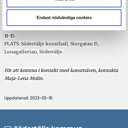
september kl. 15.00-18.00. Ö
ppet för allmänheten.
Endast nödvändiga cookies
TID: Utställningen pågår 23 september till den 4
november.
Öppet: onsdag–fredag 12–18, lördag
11–15.
PLATS: Södertälje konsthall, Storgatan 15,
Lunagallerian, Södertälje.
För att komma i kontakt med konstnären, kontakta
Maja-Lena Molin.
Uppdaterad: 2023-05-16