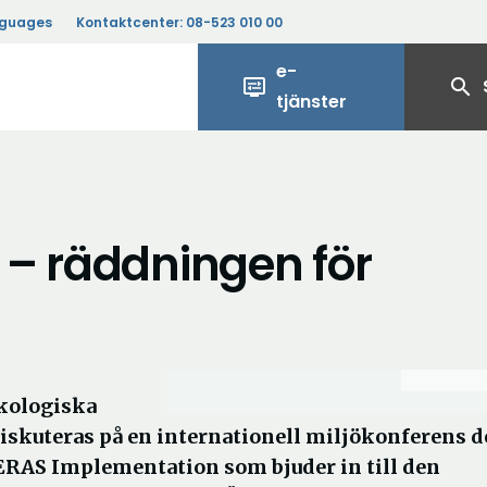
nguages
Kontaktcenter:
08-523 010 00
e-
display_settings
search
tjänster
 – räddningen för
Ekologiska
iskuteras på en internationell miljökonferens d
 BERAS Implementation som bjuder in till den