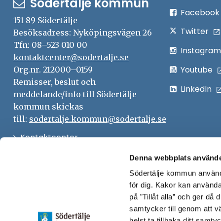
Södertälje kommun
Facebook
151 89 Södertälje
Twitter
Besöksadress: Nyköpingsvägen 26
Tfn: 08–523 010 00
Instagram
kontaktcenter@sodertalje.se
Youtube
Org.nr. 212000–0159
Remisser, beslut och
LinkedIn
meddelande/info till Södertälje
kommun skickas
till:
sodertalje.kommun@sodertalje.se
Öppna
Kontaktcenter
i
Synpunkter och felanmälan
Denna webbplats använde
nytt
Södertälje kommun använde
Öppna
Press
fönster
för dig. Kakor kan användas
i
Säkra meddelanden
på ”Tillåt alla” och ger då
nytt
samtycker till genom att vä
Anslagstavla
fönster
helst ta tillbaka ditt samt