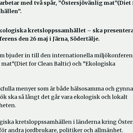
arbetar med två spår, ”Östersjövänlig mat”(Diet 
hällen”.
Ekologiska kretsloppssamhället – ska presenter
erens den 26 maj i Järna, Södertälje.
bjuder in till den internationella miljökonferen
 mat”(Diet for Clean Baltic) och ”Ekologiska
akfulla menyer som är både hälsosamma och gynna
k ska så långt det går vara ekologisk och lokalt
nheten.
logiska kretsloppssamhällen i länderna kring Öster
ör andra jordbrukare, politiker och allmänhet.