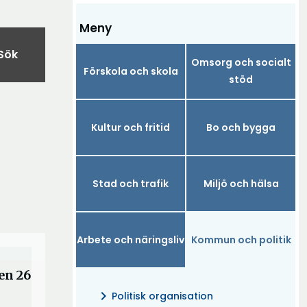
Meny
Sök
Omsorg och socialt
Förskola och skola
stöd
Kultur och fritid
Bo och bygga
Stad och trafik
Miljö och hälsa
Arbete och näringsliv
Kommun och politik
en 26
chevron_right
Politisk organisation