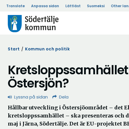
Translate
Anpassa sidan
Lättläst
Suomeksi
Other la
Start
/
Kommun och politik
Kretsloppssamhället
Östersjön?
Lyssna på sidan
Dela
Hållbar utveckling i Östersjöområdet – det 
kretsloppssamhället – ska presenteras och d
maj i Järna, Södertälje. Det är EU-projektet