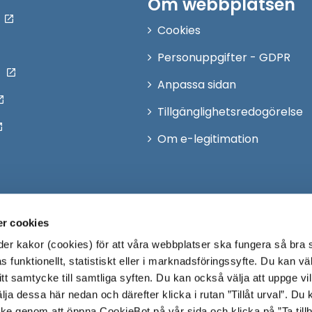
Om webbplatsen
Cookies
Personuppgifter - GDPR
Anpassa sidan
Tillgänglighetsredogörelse
Om e-legitimation
r cookies
r kakor (cookies) för att våra webbplatser ska fungera så bra 
 funktionellt, statistiskt eller i marknadsföringssyfte. Du kan väl
 ditt samtycke till samtliga syften. Du kan också välja att uppge vi
lja dessa här nedan och därefter klicka i rutan ”Tillåt urval”. Du
ycke genom att öppna CookieBot på vår sida och klicka på ”Ta till