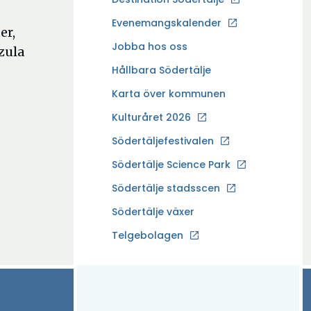
p
Evenemangskalender
er,
p
Ö
Jobba hos oss
zula
n
p
a
Hållbara Södertälje
p
i
Karta över kommunen
n
n
a
Kulturåret 2026
y
i
t
Södertäljefestivalen
n
t
Ö
Södertälje Science Park
y
f
p
t
Södertälje stadsscen
ö
p
t
n
Södertälje växer
n
f
s
a
Ö
Telgebolagen
ö
t
i
p
n
e
n
p
s
r
y
n
t
t
a
e