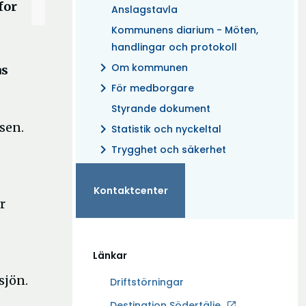
for
Anslagstavla
Kommunens diarium - Möten,
handlingar och protokoll
chevron_right
Om kommunen
as
chevron_right
För medborgare
Styrande dokument
sen.
chevron_right
Statistik och nyckeltal
chevron_right
Trygghet och säkerhet
Kontaktcenter
r
Länkar
sjön.
Driftstörningar
Ö
Destination Södertälje