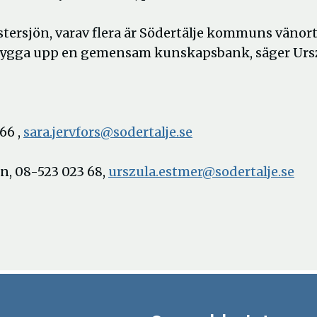
ersjön, varav flera är Södertälje kommuns vänort
 bygga upp en gemensam kunskapsbank, säger Urs
66 ,
sara.jervfors@sodertalje.se
en, 08-523 023 68,
urszula.estmer@sodertalje.se