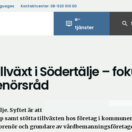
nguages
Kontaktcenter:
08-523 010 00
e-
display_settings
search
tjänster
lväxt i Södertälje – fo
renörsråd
e. Syftet är att
 samt stötta tillväxten hos företag i kommunen
eprenör och grundare av vårdbemanningsföretag