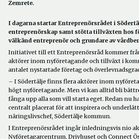
Zemrete.
I dagarna startar Entreprenörsrådet i Södertä
entreprenörskap samt stötta tillväxten hos 
välkänd entreprenör och grundare av vårdb
Initiativet till ett Entreprenörsråd kommer 
aktörer inom nyföretagande och tillväxt i ko
antalet nystartade företag och överlevnadsgra
– I Södertälje finns flera aktörer inom nyföreta
högt nyföretagande. Men vi kan alltid bli bättr
fånga upp alla som vill starta eget. Redan nu ha
centralt placerat för att inspirera och underl
näringslivschef, Södertälje kommun.
I Entreprenörsrådet ingår inledningsvis nio a
Nyföretagarcentrum, Drivhuset och Connect Öst