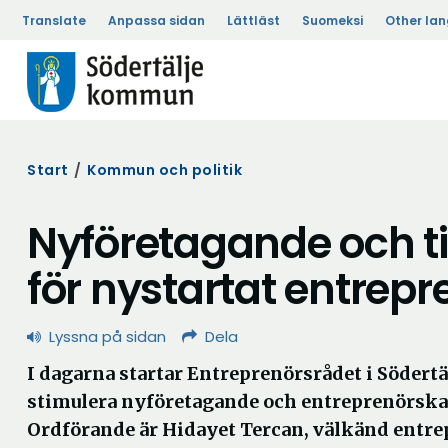
Translate
Anpassa sidan
Lättläst
Suomeksi
Other la
Start
/
Kommun och politik
Nyföretagande och til
för nystartat entrep
Lyssna på sidan
Dela
I dagarna startar Entreprenörsrådet i Södertälj
stimulera nyföretagande och entreprenörskap
Ordförande är Hidayet Tercan, välkänd entr