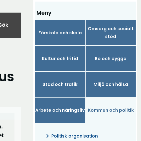
Meny
Sök
Omsorg och socialt
Förskola och skola
stöd
Kultur och fritid
Bo och bygga
kus
Stad och trafik
Miljö och hälsa
Arbete och näringsliv
Kommun och politik
.
et
chevron_right
Politisk organisation