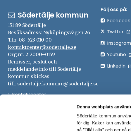
Följ oss på:
Södertälje kommun
Facebook
151 89 Södertälje
Twitter
Besöksadress: Nyköpingsvägen 26
Tfn: 08–523 010 00
Instagram
kontaktcenter@sodertalje.se
Youtube
Org.nr. 212000–0159
Remisser, beslut och
LinkedIn
meddelande/info till Södertälje
kommun skickas
till:
sodertalje.kommun@sodertalje.se
Öppna
Kontaktcenter
i
Synpunkter och felanmälan
Denna webbplats använde
nytt
Södertälje kommun använde
Öppna
Press
fönster
för dig. Kakor kan användas
i
Säkra meddelanden
på ”Tillåt alla” och ger då