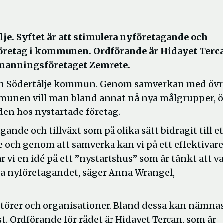
lje. Syftet är att stimulera nyföretagande och
företag i kommunen. Ordförande är Hidayet Terc
emanningsföretaget Zemrete.
från Södertälje kommun. Genom samverkan med övr
mmunen vill man bland annat nå nya målgrupper, 
den hos nystartade företag.
gande och tillväxt som på olika sätt bidragit till et
e och genom att samverka kan vi på ett effektivare
r vi en idé på ett ”nystartshus” som är tänkt att v
ätta nyföretagandet, säger Anna Wrangel,
ktörer och organisationer. Bland dessa kan nämna
. Ordförande för rådet är Hidayet Tercan, som är