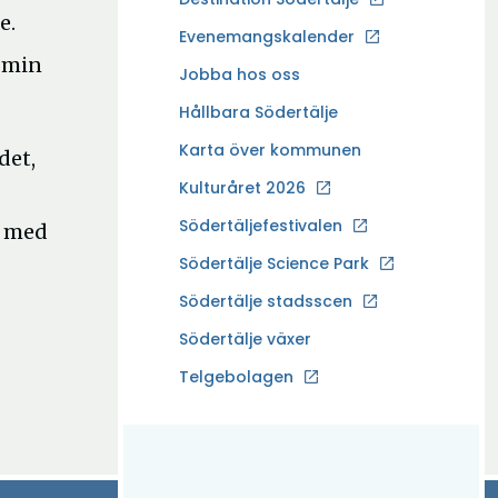
e.
p
Evenemangskalender
p
v min
Ö
Jobba hos oss
n
p
a
Hållbara Södertälje
p
i
Karta över kommunen
det,
n
n
a
Kulturåret 2026
y
i
t
Södertäljefestivalen
d med
n
t
Ö
Södertälje Science Park
y
f
p
t
Södertälje stadsscen
ö
p
t
n
Södertälje växer
n
f
s
a
Ö
Telgebolagen
ö
t
i
p
n
e
n
p
s
r
y
n
t
t
a
e