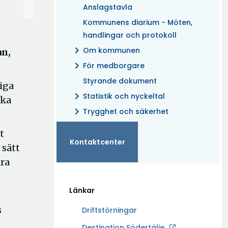
Anslagstavla
Kommunens diarium - Möten,
handlingar och protokoll
chevron_right
Om kommunen
an,
chevron_right
För medborgare
Styrande dokument
iga
chevron_right
Statistik och nyckeltal
öka
chevron_right
Trygghet och säkerhet
t
Kontaktcenter
 sätt
ara
Länkar
s
Driftstörningar
Ö
Destination Södertälje