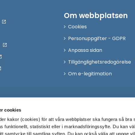
Om webbplatsen
Cookies
Personuppgifter - GDPR
Anpassa sidan
Tillgänglighetsredogörelse
Om e-legitimation
r cookies
r kakor (cookies) för att våra webbplatser ska fungera så bra 
 funktionellt, statistiskt eller i marknadsföringssyfte. Du kan väl
 ditt samtycke till samtliga syften. Du kan också välja att uppge vi