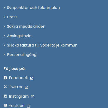
i
Synpunkter och felanmälan
nytt
Öppna
Press
fönster
i
Säkra meddelanden
nytt
Anslagstavla
fönster
Skicka faktura till Södertälje kommun
Öppna
Personalingång
i
nytt
Följ oss på:
fönster
Facebook
Twitter
Instagram
Youtube