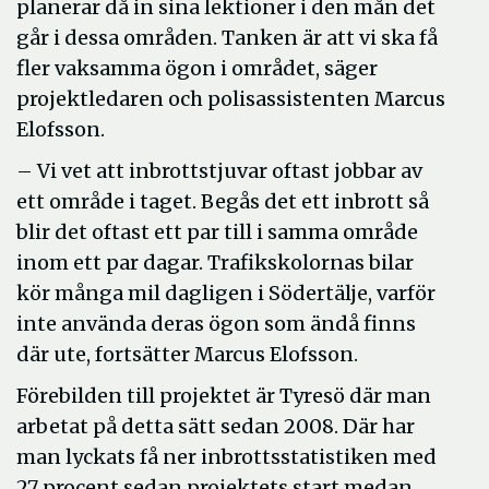
planerar då in sina lektioner i den mån det
går i dessa områden. Tanken är att vi ska få
fler vaksamma ögon i området, säger
projektledaren och polisassistenten Marcus
Elofsson.
– Vi vet att inbrottstjuvar oftast jobbar av
ett område i taget. Begås det ett inbrott så
blir det oftast ett par till i samma område
inom ett par dagar. Trafikskolornas bilar
kör många mil dagligen i Södertälje, varför
inte använda deras ögon som ändå finns
där ute, fortsätter Marcus Elofsson.
Förebilden till projektet är Tyresö där man
arbetat på detta sätt sedan 2008. Där har
man lyckats få ner inbrottsstatistiken med
27 procent sedan projektets start medan