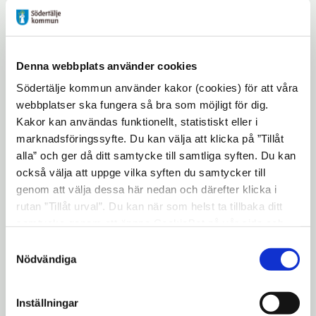
arbetet – i det här fallet såväl trafikskolor
som deras elever.
Att alla ska känna sig trygga i sina hem och
Denna webbplats använder cookies
slippa påhälsning av inbrottstjuvar borde
Södertälje kommun använder kakor (cookies) för att våra
vara allas rättighet. Kan trafikskolor bidra
webbplatser ska fungera så bra som möjligt för dig.
till ökad trygghet och minskade
Kakor kan användas funktionellt, statistiskt eller i
bostadsinbrott vinner alla på det.
marknadsföringssyfte. Du kan välja att klicka på ”Tillåt
alla” och ger då ditt samtycke till samtliga syften. Du kan
Utöver att vi meddelar trafikskolorna var
också välja att uppge vilka syften du samtycker till
det har varit inbrott så kommer vi även att
genom att välja dessa här nedan och därefter klicka i
sätta upp skyltar på den aktuella gatan som
rutan ”Tillåt urval”. Du kan när som helst ta tillbaka ditt
informerar om att gatan har varit utsatt för
samtycke genom att öppna CookieBot på vår sida och
klicka på ”Ta tillbaka samtycke”. Genom att klicka på
inbrott. Vidare så kommer samma
Samtyckesval
"Visa detaljer" kan du läsa om hur kakorna används och
Nödvändiga
information att läggas ut på Södertälje
hur vi och våra leverantörer inhämtar och behandlar
kommuns webbplats
www.sodertalje.se
där
personuppgifter.
man kan gå in och titta. Allt för att
Inställningar