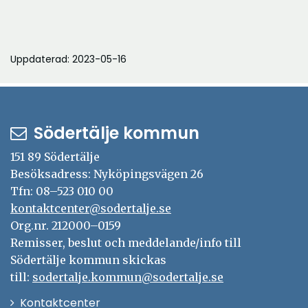
Uppdaterad: 2023-05-16
Södertälje kommun
151 89 Södertälje
Besöksadress: Nyköpingsvägen 26
Tfn: 08–523 010 00
kontaktcenter@sodertalje.se
Org.nr. 212000–0159
Remisser, beslut och meddelande/info till
Södertälje kommun skickas
till:
sodertalje.kommun@sodertalje.se
Öppna
Kontaktcenter