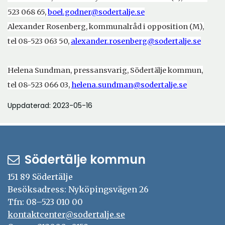
523 068 65,
boel.godner@sodertalje.se
Alexander Rosenberg, kommunalråd i opposition (M),
tel 08-523 063 50,
alexander.rosenberg@sodertalje.se
Helena Sundman, pressansvarig, Södertälje kommun,
tel 08-523 066 03,
helena.sundman@sodertalje.se
Uppdaterad: 2023-05-16
Södertälje kommun
151 89 Södertälje
Besöksadress: Nyköpingsvägen 26
Tfn: 08–523 010 00
kontaktcenter@sodertalje.se