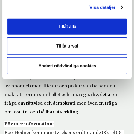
förebyggande arbete mot våldsbrott.
Visa detaljer
Trifa Abdulla
berättar om hederskultur och uppbrott.
Med avstamp i sina erfarenheter vill hon skänka hopp
Tillåt alla
till de som idag lever i ett sammanhang där
hederskultur råder.
Tillåt urval
Läs mer om
föredrag och andra evenemang den 8
mars på sodertalje.se
Endast nödvändiga cookies
För Södertälje kommun handlar jämställdhet
om att
kvinnor och män, flickor och pojkar ska ha samma
makt att forma samhället och sina egna liv
; det är en
fråga om rättvisa och demokrati
men även
en fråga
om kvalitet och hållbar utveckling
.
För mer information:
Boel Godner, kommunstyrelsens ordförande (S), tel 08-