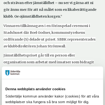
och strävan efter jämställdhet – nu ser vi gärna att ni
gör ännu mer för att nå målet som en likaberättigande
klubb. Ge ojämställdheten korgen.
”
Vinnaren tillkännagavs i en förinspelad ceremoni i
Stadshuset där Boel Godner, kommunstyrelsens
ordförande (S) delade ut priset. SBBK representerades
av klubbdirektören Johan Strömwall.
Jämställdhetspriset går till en person eller
organisation som arbetat med insatser som bidragit
till ett mer jämställt Södertälje. Priset delas ut av
Södertälje kommun, Telge AB, Länstidningen och
polisen i Södertälje. Förra året fick Södertälje BK
Denna webbplats använder cookies
jämställdhetspriset.
Södertälje kommun använder kakor (cookies) för att våra
Årets jury består av
Boel Godner, kommunstyrelsens
webbplatser ska fungera så bra som möjligt för dig.