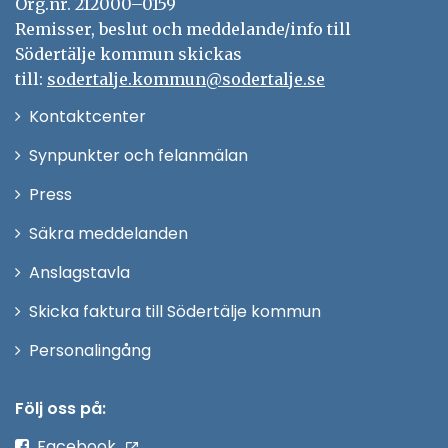
Org.nr. 212000–0159
Remisser, beslut och meddelande/info till
Södertälje kommun skickas
till:
sodertalje.kommun@sodertalje.se
Öppna
Kontaktcenter
i
Synpunkter och felanmälan
nytt
Öppna
Press
fönster
i
Säkra meddelanden
nytt
Anslagstavla
fönster
Skicka faktura till Södertälje kommun
Öppna
Personalingång
i
nytt
Följ oss på:
fönster
Facebook