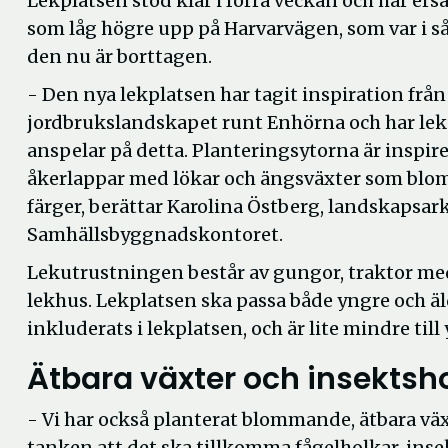
Lekplatsen stod klar i förra veckan och har ers
som låg högre upp på Harvarvägen, som var i så 
den nu är borttagen.
- Den nya lekplatsen har tagit inspiration från
jordbrukslandskapet runt Enhörna och har le
anspelar på detta. Planteringsytorna är inspir
åkerlappar med lökar och ängsväxter som blom
färger, berättar Karolina Östberg, landskapsar
Samhällsbyggnadskontoret.
Lekutrustningen består av gungor, traktor med
lekhus. Lekplatsen ska passa både yngre och äl
inkluderats i lekplatsen, och är lite mindre till 
Ätbara växter och insektsh
- Vi har också planterat blommande, ätbara växt
tanken att det ska tillkomma fågelholkar, inse