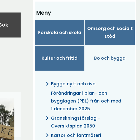
Meny
Sök
Omsorg och socialt
Förskola och skola
stöd
Kultur och fritid
Bo och bygga
chevron_right
Bygga nytt och riva
Förändringar i plan- och
bygglagen (PBL) från och med
1 december 2025
chevron_right
Granskningsförslag -
Översiktsplan 2050
chevron_right
Kartor och lantmäteri