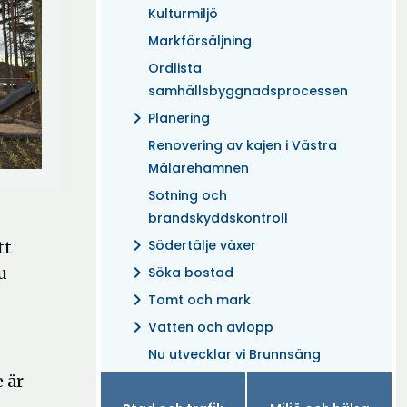
Kulturmiljö
Markförsäljning
Ordlista
samhällsbyggnadsprocessen
chevron_right
Planering
Renovering av kajen i Västra
Mälarehamnen
Sotning och
brandskyddskontroll
chevron_right
Södertälje växer
tt
chevron_right
u
Söka bostad
chevron_right
Tomt och mark
chevron_right
Vatten och avlopp
Nu utvecklar vi Brunnsäng
 är