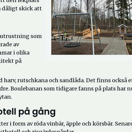
att den lekplats
dåligt skick att
kutrustning som
erade av
mar i olika
kitekt på
 harv, rutschkana och sandlåda. Det finns också e
dre. Boulebanan som tidigare fanns på plats har n
ytan.
otell på gång
er i form av röda vinbär, äpple och körsbär. Senare
kthotell och risgärdesgårdar.