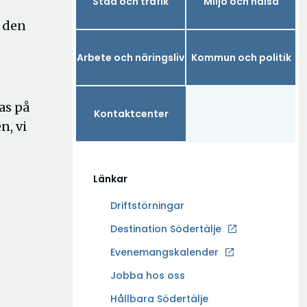
Stad och trafik
Miljö och hälsa
a den
Arbete och näringsliv
Kommun och politik
as på
Kontaktcenter
n, vi
Länkar
Driftstörningar
Ö
Destination Södertälje
p
Evenemangskalender
p
Ö
Jobba hos oss
n
p
a
Hållbara Södertälje