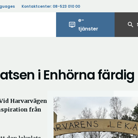
nguages
Kontaktcenter:
08-523 010 00
e-
display_settings
search
tjänster
atsen i Enhörna färdig
 Vid Harvarvägen
nspiration från