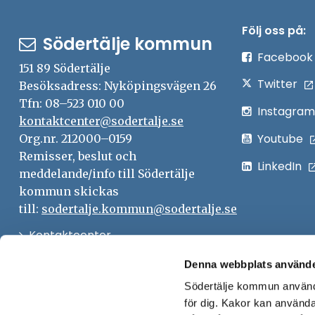
Följ oss på:
Södertälje kommun
Facebook
151 89 Södertälje
Twitter
Besöksadress: Nyköpingsvägen 26
Tfn: 08–523 010 00
Instagram
kontaktcenter@sodertalje.se
Youtube
Org.nr. 212000–0159
Remisser, beslut och
LinkedIn
meddelande/info till Södertälje
kommun skickas
till:
sodertalje.kommun@sodertalje.se
Öppna
Kontaktcenter
i
Synpunkter och felanmälan
Denna webbplats använde
nytt
Södertälje kommun använde
Öppna
Press
fönster
för dig. Kakor kan användas
i