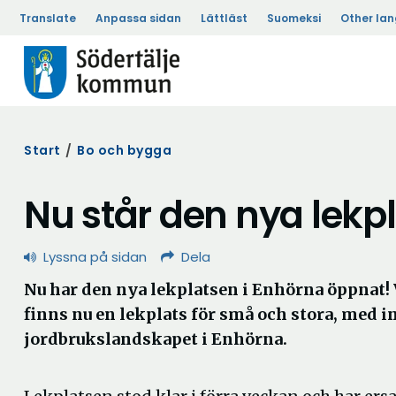
Translate
Anpassa sidan
Lättläst
Suomeksi
Other la
Start
/
Bo och bygga
Nu står den nya lekpl
Lyssna på sidan
Dela
Nu har den nya lekplatsen i Enhörna öppnat!
finns nu en lekplats för små och stora, med i
jordbrukslandskapet i Enhörna.