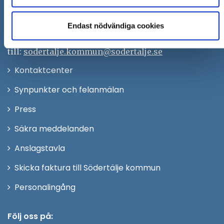
kontaktcenter@sodertalje.se
Org.nr. 212000–0159
Endast nödvändiga cookies
Remisser, beslut och meddelande/info till Södertälje
kommun skickas
till:
sodertalje.kommun@sodertalje.se
Öppna
Kontaktcenter
i
Synpunkter och felanmälan
nytt
Öppna
Press
fönster
i
Säkra meddelanden
nytt
Anslagstavla
fönster
Skicka faktura till Södertälje kommun
Öppna
Personalingång
i
nytt
Följ oss på: