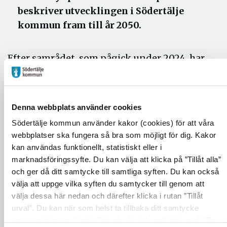
beskriver utvecklingen i Södertälje
kommun fram till år 2050.
Efter samrådet, som pågick under 2024, har
kommunen gått igenom synpunkterna och
bearbetat planen. Under perioden 19 juni -
30 september 2025 finns det nya förslaget
Denna webbplats använder cookies
tillgängligt för granskning och synpunkter.
Södertälje kommun använder kakor (cookies) för att våra
Översiktsplanen visar hur mark, vatten och
webbplatser ska fungera så bra som möjligt för dig. Kakor
bebyggda miljöer i Södertälje kommun ska
kan användas funktionellt, statistiskt eller i
marknadsföringssyfte. Du kan välja att klicka på ”Tillåt alla”
användas, utvecklas och bevaras fram till år
och ger då ditt samtycke till samtliga syften. Du kan också
2050. Den ska också visa vilka
välja att uppge vilka syften du samtycker till genom att
grundläggande mål och strategier som ska
välja dessa här nedan och därefter klicka i rutan ”Tillåt
vägleda det långsiktiga samhällsbyggandet i
urval”. Du kan när som helst ta tillbaka ditt samtycke
kommunen.
genom att öppna CookieBot på vår sida och klicka på ”Ta