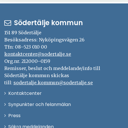
Södertälje kommun
151 89 Södertälje
Besöksadress: Nyköpingsvägen 26
Tfn: 08–523 010 00
kontaktcenter@sodertalje.se
Org.nr. 212000–0159
Remisser, beslut och meddelande/info till
Södertälje kommun skickas
till:
sodertalje.kommun@sodertalje.se
Öppna
Kontaktcenter
i
Synpunkter och felanmälan
nytt
Öppna
Press
fönster
i
Säkra meddelanden