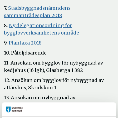
i
7.
Stadsbyggnadsnämndens
nytt
Öppna
sammanträdesplan 2018
fönster
i
8.
Ny delegationsordning för
nytt
Öppna
bygglovverksamhetens område
fönster
i
Öppna
9.
Plantaxa 2018
nytt
i
10. Påföljdsärende
fönster
nytt
11. Ansökan om bygglov för nybyggnad av
fönster
kedjehus (16 lgh), Glasberga 1:382
12. Ansökan om bygglov för nybyggnad av
affärshus, Skridskon 1
13. Ansökan om nybyggnad av
flerbostadshus (67 lgh), fastigheten Tälje 1:1
(Orionkullen)