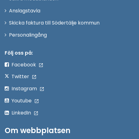
nytt
Anslagstavla
fönster
Skicka faktura till Södertälje kommun
Öppna
Personalingång
i
nytt
Följ oss på:
fönster
Facebook
Twitter
Instagram
Youtube
LinkedIn
Om webbplatsen