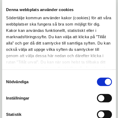
Öppna
14.
Planbesked för Nockteglet 2
Denna webbplats använder cookies
i
Öppna
15.
Planbesked för Karlberga 16
Södertälje kommun använder kakor (cookies) för att våra
nytt
i
Öppna
16.
Planbesked för Strömskog 1:4
webbplatser ska fungera så bra som möjligt för dig.
fönster
nytt
Kakor kan användas funktionellt, statistiskt eller i
i
17. Utgår
fönster
marknadsföringssyfte. Du kan välja att klicka på ”Tillåt
nytt
alla” och ger då ditt samtycke till samtliga syften. Du kan
18. Utgår
fönster
också välja att uppge vilka syften du samtycker till
19.
Planbesked för Vagnmakaren 5 m.fl.
genom att välja dessa här nedan och därefter klicka i
Öppna
(Mörten)
rutan ”Tillåt urval”. Du kan när som helst ta tillbaka ditt
i
samtycke genom att öppna CookieBot på vår sida och
Öppna
20.
Detaljplan för Gullvivan 4
klicka på ”Ta tillbaka samtycke”. Genom att klicka på
nytt
Samtyckesval
i
"Visa detaljer" kan du läsa om hur kakorna används och
21.-25. Informations- och
Nödvändiga
fönster
nytt
hur vi och våra leverantörer inhämtar och behandlar
anmälningsärenden
fönster
personuppgifter.
Inställningar
Extra ärende 1:
Yttrande över
utställningsversion av regional
utvecklingsplan för Stockholmsregionen,
Statistik