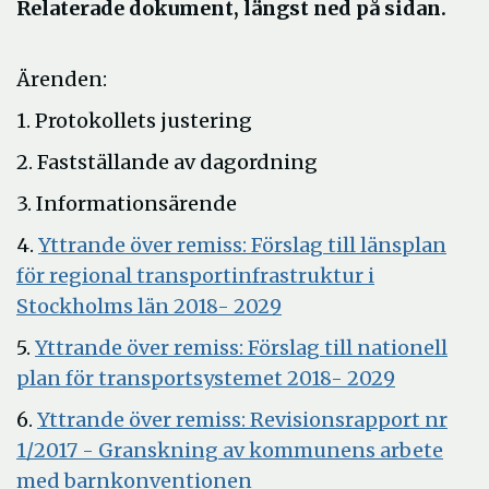
Relaterade dokument, längst ned på sidan.
Ärenden:
1. Protokollets justering
2. Fastställande av dagordning
3. Informationsärende
4.
Yttrande över remiss: Förslag till länsplan
för regional transportinfrastruktur i
Öppna
Stockholms län 2018- 2029
i
5.
Yttrande över remiss: Förslag till nationell
nytt
Öppna
plan för transportsystemet 2018- 2029
fönster
i
6.
Yttrande över remiss: Revisionsrapport nr
nytt
1/2017 - Granskning av kommunens arbete
fönster
Öppna
med barnkonventionen