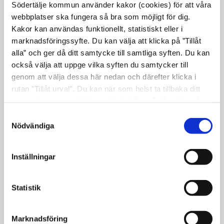
allmänhetens åkning
Södertälje kommun använder kakor (cookies) för att våra
webbplatser ska fungera så bra som möjligt för dig.
Kakor kan användas funktionellt, statistiskt eller i
Järna ishall A
expand_more
marknadsföringssyfte. Du kan välja att klicka på ”Tillåt
alla” och ger då ditt samtycke till samtliga syften. Du kan
också välja att uppge vilka syften du samtycker till
Järna ishall B
expand_more
genom att välja dessa här nedan och därefter klicka i
rutan ”Tillåt urval”. Du kan när som helst ta tillbaka ditt
samtycke genom att öppna CookieBot på vår sida och
Månskensrinken
expand_more
klicka på ”Ta tillbaka samtycke”. Genom att klicka på
Samtyckesval
"Visa detaljer" kan du läsa om hur kakorna används och
Nödvändiga
hur vi och våra leverantörer inhämtar och behandlar
BST-rinken
expand_more
personuppgifter.
Inställningar
Länkar
Statistik
Öppna
Tveta friluftsgård
Marknadsföring