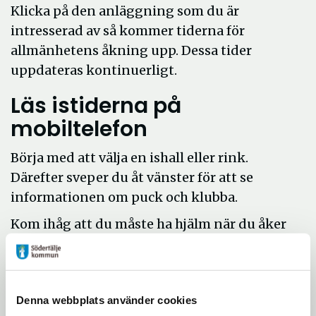
Klicka på den anläggning som du är
intresserad av så kommer tiderna för
allmänhetens åkning upp. Dessa tider
uppdateras kontinuerligt.
Läs istiderna på
mobiltelefon
Börja med att välja en ishall eller rink.
Därefter sveper du åt vänster för att se
informationen om puck och klubba.
Kom ihåg att du måste ha hjälm när du åker
på kommunens isanläggningar.
Allmänhetens åkning är stängd just nu.
Anläggningar och tider för
Denna webbplats använder cookies