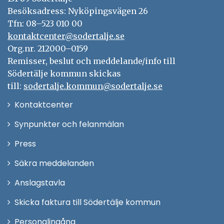
Besöksadress: Nyköpingsvägen 26
Tfn: 08–523 010 00
kontaktcenter@sodertalje.se
Org.nr. 212000–0159
Remisser, beslut och meddelande/info till
Södertälje kommun skickas
till:
sodertalje.kommun@sodertalje.se
Öppna
Kontaktcenter
i
Synpunkter och felanmälan
nytt
Öppna
Press
fönster
i
Säkra meddelanden
nytt
Anslagstavla
fönster
Skicka faktura till Södertälje kommun
Öppna
Personalingång