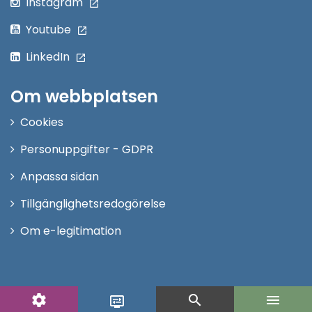
Instagram
Youtube
LinkedIn
Om webbplatsen
Cookies
Personuppgifter - GDPR
Anpassa sidan
Tillgänglighetsredogörelse
Om e-legitimation
settings
search
menu
display_settings