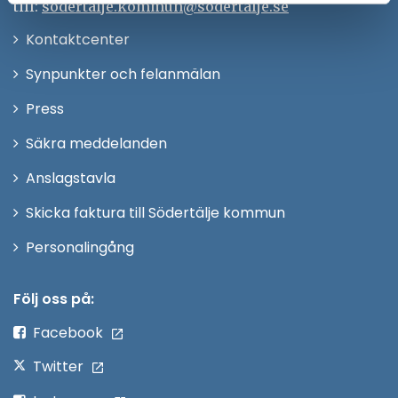
till:
sodertalje.kommun@sodertalje.se
Öppna
Kontaktcenter
i
Synpunkter och felanmälan
nytt
Öppna
Press
fönster
i
Säkra meddelanden
nytt
Anslagstavla
fönster
Skicka faktura till Södertälje kommun
Öppna
Personalingång
i
nytt
Följ oss på:
fönster
Facebook
Twitter