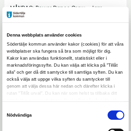
MÅNDAG: Power Dance Crew - Jam
expand_more
ONSDAG Glada Kören i Järna
expand_more
Denna webbplats använder cookies
Södertälje kommun använder kakor (cookies) för att våra
webbplatser ska fungera så bra som möjligt för dig.
TORSDAG jämna veckor: Angels i Lina
expand_more
Kakor kan användas funktionellt, statistiskt eller i
kyrka
marknadsföringssyfte. Du kan välja att klicka på ”Tillåt
alla” och ger då ditt samtycke till samtliga syften. Du kan
också välja att uppge vilka syften du samtycker till
FREDAG: Disco i Allaktivitetshuset
expand_more
genom att välja dessa här nedan och därefter klicka i
rutan ”Tillåt urval”. Du kan när som helst ta tillbaka ditt
samtycke genom att öppna CookieBot på vår sida och
FREDAG: Dans på Trombon
expand_more
klicka på ”Ta tillbaka samtycke”. Genom att klicka på
Samtyckesval
"Visa detaljer" kan du läsa om hur kakorna används och
Nödvändiga
hur vi och våra leverantörer inhämtar och behandlar
FREDAG: 30 oktober Stjärnfesten
expand_more
personuppgifter.