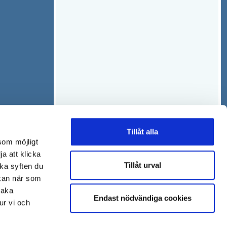
n
t
s
t
t
f
e
ö
r
n
s
t
e
r
Tillåt alla
som möjligt
ja att klicka
Tillåt urval
lka syften du
 kan när som
baka
Endast nödvändiga cookies
ur vi och