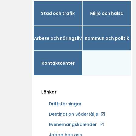
Stad och trafik
Miljö och hälsa
Arbete och näringsliv
Kommun och politik
Kontaktcenter
Länkar
Driftstörningar
Ö
Destination Södertälje
p
Evenemangskalender
p
Ö
Jobba hos oss