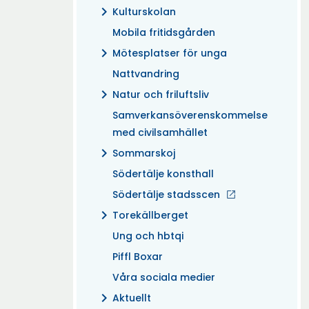
chevron_right
Kulturskolan
Mobila fritidsgården
chevron_right
Mötesplatser för unga
Nattvandring
chevron_right
Natur och friluftsliv
Samverkansöverenskommelse
med civilsamhället
chevron_right
Sommarskoj
Södertälje konsthall
Södertälje stadsscen
chevron_right
Torekällberget
Ung och hbtqi
Piffl Boxar
Våra sociala medier
chevron_right
Aktuellt