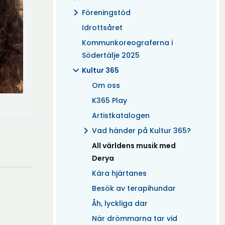
chevron_right
Föreningstöd
Idrottsåret
Kommunkoreograferna i
Södertälje 2025
expand_more
Kultur 365
Om oss
K365 Play
Artistkatalogen
chevron_right
Vad händer på Kultur 365?
(Aktuell)
All världens musik med
Derya
Kära hjärtanes
Besök av terapihundar
Åh, lyckliga dar
När drömmarna tar vid