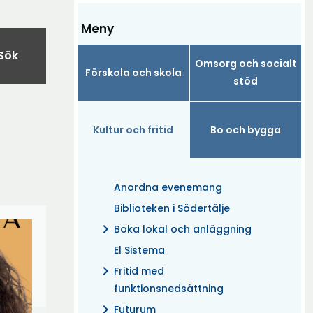
Meny
Sök
Omsorg och socialt
Förskola och skola
stöd
Kultur och fritid
Bo och bygga
Anordna evenemang
Biblioteken i Södertälje
chevron_right
Boka lokal och anläggning
El Sistema
chevron_right
Fritid med
funktionsnedsättning
chevron_right
Futurum