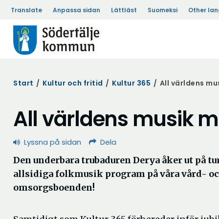
Translate
Anpassa sidan
Lättläst
Suomeksi
Other la
Start
/
Kultur och fritid
/
Kultur 365
/
All världens mu
All världens musik 
Lyssna på sidan
Dela
Den underbara trubaduren Derya åker ut på tu
allsidiga folkmusik program på våra vård- o
omsorgsboenden!