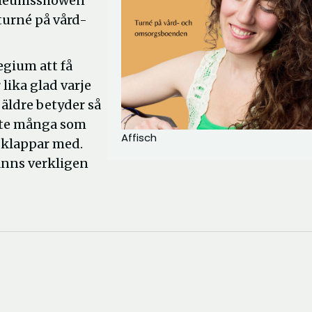
bileumsshowen
turné på vård-
legium att få
 lika glad varje
 äldre betyder så
nte många som
Affisch
h klappar med.
känns verkligen