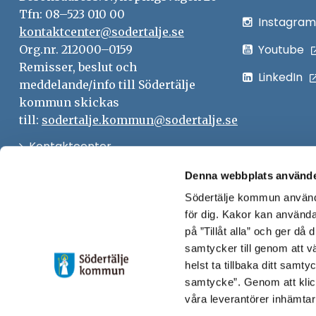
Tfn: 08–523 010 00
Instagram
kontaktcenter@sodertalje.se
Youtube
Org.nr. 212000–0159
Remisser, beslut och
LinkedIn
meddelande/info till Södertälje
kommun skickas
till:
sodertalje.kommun@sodertalje.se
Öppna
Kontaktcenter
i
Synpunkter och felanmälan
Denna webbplats använde
nytt
Södertälje kommun använde
Öppna
Press
fönster
för dig. Kakor kan användas
i
Säkra meddelanden
på ”Tillåt alla” och ger då
nytt
samtycker till genom att vä
Anslagstavla
fönster
helst ta tillbaka ditt samt
Skicka faktura till Södertälje
samtycke”. Genom att klic
våra leverantörer inhämtar
kommun