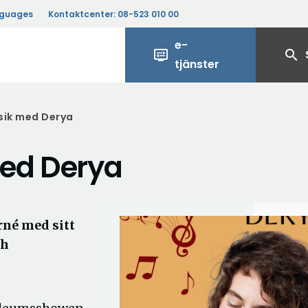
nguages
Kontaktcenter:
08-523 010 00
e-
display_settings
search
tjänster
sik med Derya
med Derya
rné med sitt
ch