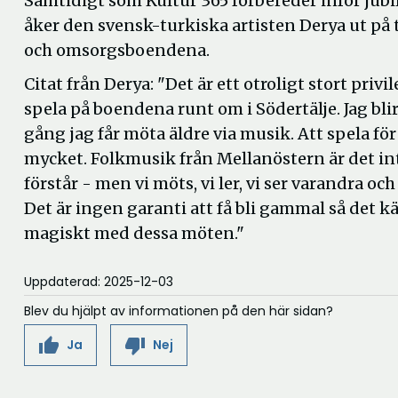
Samtidigt som Kultur 365 förbereder inför ju
åker den svensk-turkiska artisten Derya ut på 
och omsorgsboendena.
Citat från Derya: "Det är ett otroligt stort privi
spela på boendena runt om i Södertälje. Jag blir
gång jag får möta äldre via musik. Att spela för
mycket. Folkmusik från Mellanöstern är det i
förstår - men vi möts, vi ler, vi ser varandra oc
Det är ingen garanti att få bli gammal så det 
magiskt med dessa möten."
Uppdaterad: 2025-12-03
Blev du hjälpt av informationen på den här sidan?
thumb_up
thumb_down
Ja
Nej