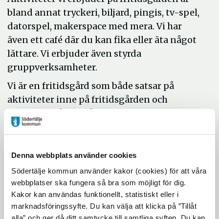
bland annat tryckeri, biljard, pingis, tv-spel,
datorspel, makerspace med mera. Vi har
även ett café där du kan fika eller äta något
lättare. Vi erbjuder även styrda
gruppverksamheter.
Vi är en fritidsgård som både satsar på
aktiviteter inne på fritidsgården och
utomhus. Då och då tar vi hjälp av extern
personal eller beger oss till andra platser för
att bedriva så bra verksamhet som möjligt.
Denna webbplats använder cookies
Kanske är Tajen platsen för dig och dina
Södertälje kommun använder kakor (cookies) för att våra
kamrater att möta både nya vänner och
webbplatser ska fungera så bra som möjligt för dig.
utmaningar i någon spännande aktivitet?
Kakor kan användas funktionellt, statistiskt eller i
Har du frågor eller funderingar får du gärna
marknadsföringssyfte. Du kan välja att klicka på ”Tillåt
ringa oss.
alla” och ger då ditt samtycke till samtliga syften. Du kan