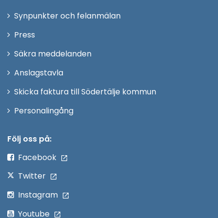
i
Synpunkter och felanmälan
nytt
Öppna
Press
fönster
i
Säkra meddelanden
nytt
Anslagstavla
fönster
Skicka faktura till Södertälje kommun
Öppna
Personalingång
i
nytt
Följ oss på:
fönster
Facebook
Twitter
Instagram
Youtube