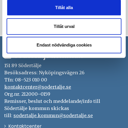
Uppdaterad: 2026-04-23
Tillåt alla
Blev du hjälpt av informationen på den här sidan?
thumb_up
thumb_down
Ja
Nej
Tillåt urval
Endast nödvändiga cookies
Södertälje kommun
151 89 Södertälje
Besöksadress: Nyköpingsvägen 26
Tfn: 08–523 010 00
kontaktcenter@sodertalje.se
Org.nr. 212000–0159
Remisser, beslut och meddelande/info till
Södertälje kommun skickas
till:
sodertalje.kommun@sodertalje.se
Öppna
Kontaktcenter