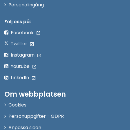
Öppna
Personalingång
i
nytt
Följ oss på:
fönster
Facebook
Twitter
Instagram
Youtube
LinkedIn
Om webbplatsen
Cookies
Personuppgifter - GDPR
Anpassa sidan