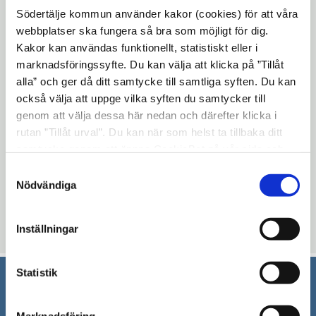
Kontakt
Södertälje kommun använder kakor (cookies) för att våra
webbplatser ska fungera så bra som möjligt för dig.
Vill du komma i kontakt med
Kakor kan användas funktionellt, statistiskt eller i
Förvaltarenheten i frågor som rör deras
marknadsföringssyfte. Du kan välja att klicka på ”Tillåt
verksamhet?
alla” och ger då ditt samtycke till samtliga syften. Du kan
också välja att uppge vilka syften du samtycker till
E-post:
forvaltarenheten@sodertalje.se
genom att välja dessa här nedan och därefter klicka i
rutan ”Tillåt urval”. Du kan när som helst ta tillbaka ditt
samtycke genom att öppna CookieBot på vår sida och
klicka på ”Ta tillbaka samtycke”. Genom att klicka på
Samtyckesval
Uppdaterad: 2025-07-01
"Visa detaljer" kan du läsa om hur kakorna används och
Nödvändiga
Blev du hjälpt av informationen på den här sidan?
hur vi och våra leverantörer inhämtar och behandlar
personuppgifter.
thumb_up
thumb_down
Ja
Nej
Inställningar
Statistik
Södertälje kommun
Marknadsföring