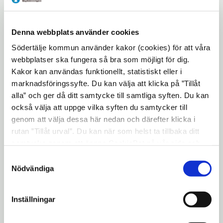
fönster
Getaskogen 1:1
16. Ansökan om förlängning av
Denna webbplats använder cookies
tidsbegränsat bygglov för tillbyggnad av
Södertälje kommun använder kakor (cookies) för att våra
serveringslokal (Förlängning dnr BL 03-
webbplatser ska fungera så bra som möjligt för dig.
Kakor kan användas funktionellt, statistiskt eller i
444 m fl), Östertälje 61:1
marknadsföringssyfte. Du kan välja att klicka på ”Tillåt
17. Ansökan om bygglov för nybyggnad av
alla” och ger då ditt samtycke till samtliga syften. Du kan
parkeringsanläggning, Poppeln 4
också välja att uppge vilka syften du samtycker till
genom att välja dessa här nedan och därefter klicka i
18. Ansökan om bygglov för tillbyggnad och
rutan ”Tillåt urval”. Du kan när som helst ta tillbaka ditt
utvändig ändring av enbostadshus,
samtycke genom att öppna CookieBot på vår sida och
Rimfrosten 2
klicka på ”Ta tillbaka samtycke”. Genom att klicka på
Samtyckesval
"Visa detaljer" kan du läsa om hur kakorna används och
Nödvändiga
19. Ansökan om bygglov för tillbyggnad av
hur vi och våra leverantörer inhämtar och behandlar
enbostadshus, Mätbandet 4
personuppgifter.
Inställningar
20. Påföljdsärende