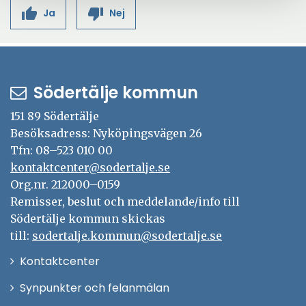
thumb_up
thumb_down
Ja
Nej
Södertälje kommun
151 89 Södertälje
Besöksadress: Nyköpingsvägen 26
Tfn: 08–523 010 00
kontaktcenter@sodertalje.se
Org.nr. 212000–0159
Remisser, beslut och meddelande/info till
Södertälje kommun skickas
till:
sodertalje.kommun@sodertalje.se
Öppna
Kontaktcenter
i
Synpunkter och felanmälan
nytt