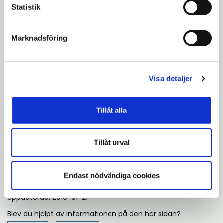
21. Påföljdsärende
Statistik
22. Ansökan om bygglov för nybyggnad av
industri (Gjuteri, Scania) på fastigheten
Marknadsföring
Lastbilen 4
23. Ansökan om tidsbegränsat bygglov för
Visa detaljer
byggnad (kub), Tälje 1:1
24.- 28. Informations- och
Tillåt alla
anmälningsärenden
Föredragningslista
Tillåt urval
2019-01-29 kallelse.pdf
Endast nödvändiga cookies
Uppdaterad: 2019-01-21
Blev du hjälpt av informationen på den här sidan?