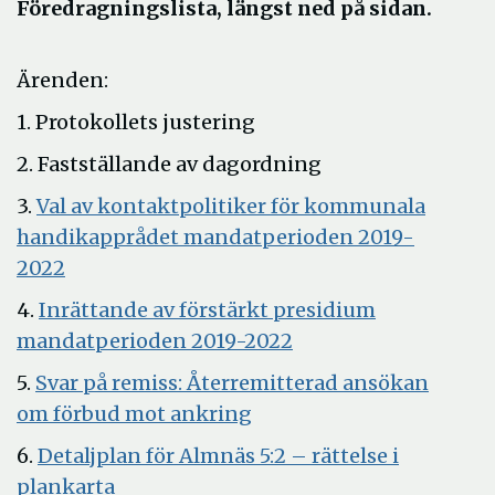
Föredragningslista, längst ned på sidan.
Ärenden:
1. Protokollets justering
2. Fastställande av dagordning
3.
Val av kontaktpolitiker för kommunala
handikapprådet mandatperioden 2019-
Öppna
2022
i
4.
Inrättande av förstärkt presidium
nytt
Öppna
mandatperioden 2019-2022
fönster
i
5.
Svar på remiss: Återremitterad ansökan
nytt
Öppna
om förbud mot ankring
fönster
i
6.
Detaljplan för Almnäs 5:2 – rättelse i
nytt
Öppna
plankarta