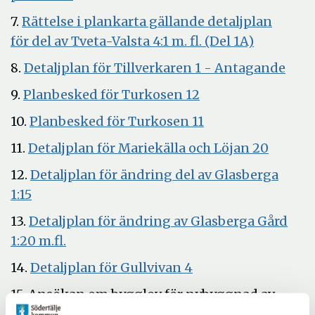
fönster
i
7.
Rättelse i plankarta gällande detaljplan
nytt
Öppna
för del av Tveta-Valsta 4:1 m. fl. (Del 1A)
fönster
i
Öpp
8.
Detaljplan för Tillverkaren 1 - Antagande
nytt
i
Öppna
9.
Planbesked för Turkosen 12
fönster
nytt
i
Öppna
10.
Planbesked för Turkosen 11
föns
nytt
i
Öppna
11.
Detaljplan för Mariekälla och Löjan 20
fönster
nytt
i
12.
Detaljplan för ändring del av Glasberga
fönster
nytt
Öppna
1:15
fönster
i
13.
Detaljplan för ändring av Glasberga Gård
nytt
Öppna
1:20 m.fl.
fönster
i
Öppna
14.
Detaljplan för Gullvivan 4
nytt
i
15. Ansökan om bygglov för nybyggnad av
fönster
nytt
ostagad telemast och teknikskåp,