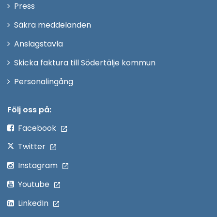
Öppna
Press
fönster
i
Säkra meddelanden
nytt
Anslagstavla
fönster
Skicka faktura till Södertälje kommun
Öppna
Personalingång
i
nytt
Följ oss på:
fönster
Facebook
Twitter
Instagram
Youtube
LinkedIn