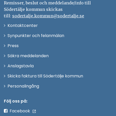
Remisser, beslut och meddelande/info till
Södertälje kommun skickas
till:
sodertalje.kommun@sodertalje.se
Öppna
Kontaktcenter
i
Synpunkter och felanmälan
nytt
Öppna
Press
fönster
i
Säkra meddelanden
nytt
Anslagstavla
fönster
Skicka faktura till Södertälje kommun
Öppna
Personalingång
i
nytt
Följ oss på:
fönster
Facebook