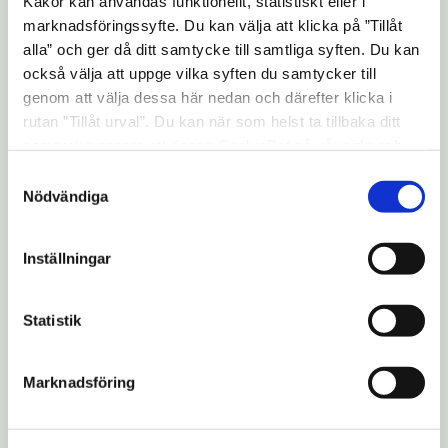
Kakor kan användas funktionellt, statistiskt eller i
marknadsföringssyfte. Du kan välja att klicka på ”Tillåt
Natur- och vattenvård
expand_more
alla” och ger då ditt samtycke till samtliga syften. Du kan
också välja att uppge vilka syften du samtycker till
genom att välja dessa här nedan och därefter klicka i
Naturskolan
expand_more
rutan ”Tillåt urval”. Du kan när som helst ta tillbaka ditt
samtycke genom att öppna CookieBot på vår sida och
klicka på ”Ta tillbaka samtycke”. Genom att klicka på
Samtyckesval
Ärenden hos den kommunala
expand_more
"Visa detaljer" kan du läsa om hur kakorna används och
Nödvändiga
lantmäterimyndigheten
hur vi och våra leverantörer inhämtar och behandlar
personuppgifter.
Inställningar
E-tjänst och länkar
Statistik
Begäran om registerutdrag enligt
Dataskyddsförordningen (GDPR)
Marknadsföring
Personuppgifter - GDPR, Södertälje kommun