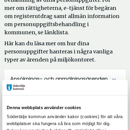
m
er om rättigheterna, e-tjänst för begäran
om registerutdrag samt allmän information
om personuppgiftsbehandling i
kommunen
, se länklista.
Här kan du läsa mer om hur dina
personuppgifter hanteras i några vanliga
typer av ärenden på miljökontoret.
Ansöknings- och anmälningsärenden
expand_more
inom miljö- och hälsoskydd samt
livsmedel
Denna webbplats använder cookies
Tillsynsärenden inom miljö- och
expand_more
Södertälje kommun använder kakor (cookies) för att våra
hälsoskydd samt livsmedel
webbplatser ska fungera så bra som möjligt för dig.