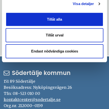
Visa detaljer
smartphone
Kontaktuppgifter
smartphone
Kontaktuppgifter
Tillåt alla
Uppdaterad: 2023-10-09
Blev du hjälpt av informationen på den här sidan?
Tillåt urval
thumb_up
thumb_down
Ja
Nej
Endast nödvändiga cookies
Södertälje kommun
151 89 Södertälje
Besöksadress: Nyköpingsvägen 26
Tfn: 08–523 010 00
kontaktcenter@sodertalje.se
Org.nr. 212000–0159