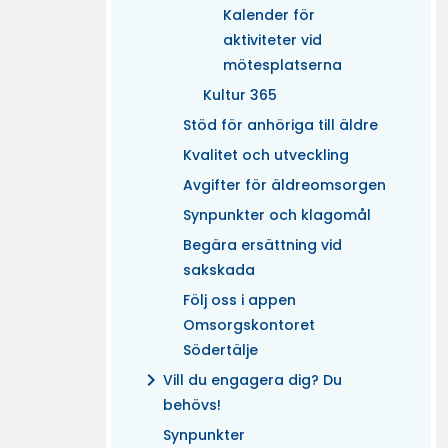
Kalender för
aktiviteter vid
mötesplatserna
Kultur 365
Stöd för anhöriga till äldre
Kvalitet och utveckling
Avgifter för äldreomsorgen
Synpunkter och klagomål
Begära ersättning vid
sakskada
Följ oss i appen
Omsorgskontoret
Södertälje
chevron_right
Vill du engagera dig? Du
behövs!
Synpunkter