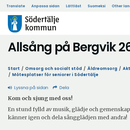
Translate
Anpassa sidan
Lättläst
Suomeksi
Other la
Allsång på Bergvik 2
Start
/
Omsorg och socialt stöd
/
Äldreomsorg
/
Akt
/
Mötesplatser för seniorer i Södertälje
Lyssna på sidan
Dela
Kom och sjung med oss!
En stund fylld av musik, glädje och gemenskap.
känner igen och dela sångglädjen med andra!