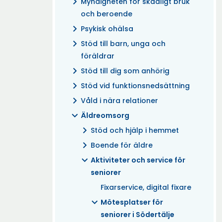
chevron_right
Myndigheten för skadligt bruk
och beroende
chevron_right
Psykisk ohälsa
chevron_right
Stöd till barn, unga och
föräldrar
chevron_right
Stöd till dig som anhörig
chevron_right
Stöd vid funktionsnedsättning
chevron_right
Våld i nära relationer
expand_more
Äldreomsorg
chevron_right
Stöd och hjälp i hemmet
chevron_right
Boende för äldre
expand_more
Aktiviteter och service för
seniorer
Fixarservice, digital fixare
expand_more
Mötesplatser för
seniorer i Södertälje