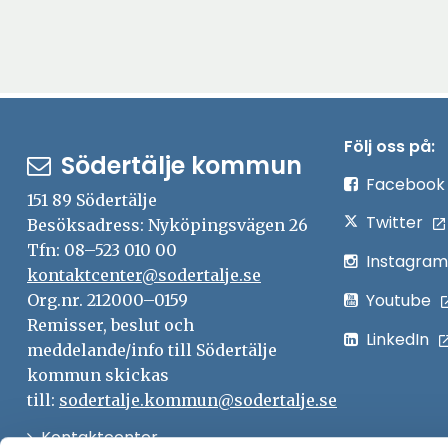
Följ oss på:
Södertälje kommun
Facebook
151 89 Södertälje
Twitter
Besöksadress: Nyköpingsvägen 26
Tfn: 08–523 010 00
Instagram
kontaktcenter@sodertalje.se
Youtube
Org.nr. 212000–0159
Remisser, beslut och
LinkedIn
meddelande/info till Södertälje
kommun skickas
till:
sodertalje.kommun@sodertalje.se
Öppna
Kontaktcenter