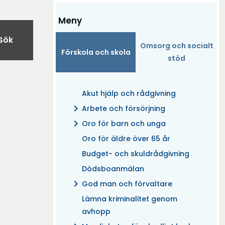
Meny
Sök
Omsorg och socialt
Förskola och skola
stöd
Akut hjälp och rådgivning
chevron_right
Arbete och försörjning
chevron_right
Oro för barn och unga
Oro för äldre över 65 år
Budget- och skuldrådgivning
Dödsboanmälan
chevron_right
God man och förvaltare
Lämna kriminalitet genom
avhopp