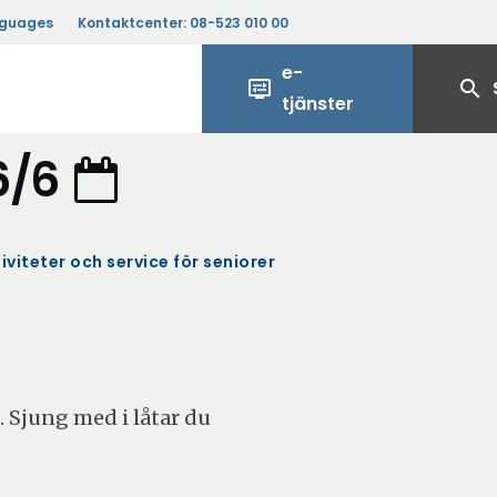
nguages
Kontaktcenter:
08-523 010 00
e-
display_settings
search
tjänster
6/6
iviteter och service för seniorer
 Sjung med i låtar du