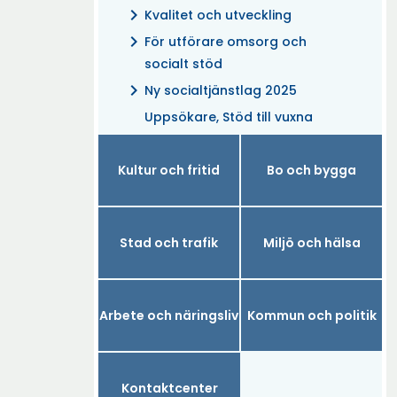
chevron_right
Kvalitet och utveckling
chevron_right
För utförare omsorg och
socialt stöd
chevron_right
Ny socialtjänstlag 2025
Uppsökare, Stöd till vuxna
Kultur och fritid
Bo och bygga
Stad och trafik
Miljö och hälsa
Arbete och näringsliv
Kommun och politik
Kontaktcenter