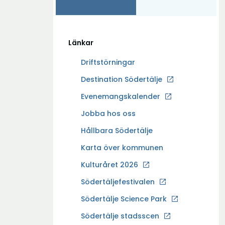
Länkar
Driftstörningar
Ö
Destination Södertälje
p
Evenemangskalender
p
Ö
Jobba hos oss
n
p
a
Hållbara Södertälje
p
i
Karta över kommunen
n
n
a
Kulturåret 2026
y
i
t
Södertäljefestivalen
n
t
Ö
Södertälje Science Park
y
f
p
t
Södertälje stadsscen
ö
p