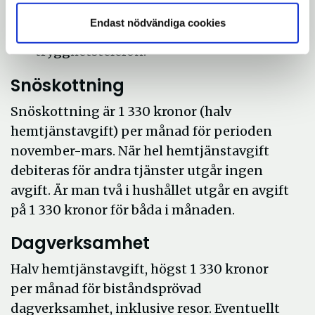
klocka som bärs runt halsen eller på
Endast nödvändiga cookies
armen och 2 999 kronor för
trygghetstelefon.
Snöskottning
Snöskottning är 1 330 kronor (halv
hemtjänstavgift) per månad för perioden
november-mars. När hel hemtjänstavgift
debiteras för andra tjänster utgår ingen
avgift. Är man två i hushållet utgår en avgift
på 1 330 kronor för båda i månaden.
Dagverksamhet
Halv hemtjänstavgift, högst 1 330 kronor
per månad för biståndsprövad
dagverksamhet, inklusive resor. Eventuellt