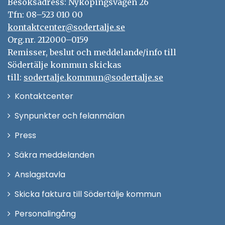
Besöksadress: Nyköpingsvägen 26
t
r
Tfn: 08–523 010 00
e
kontaktcenter@sodertalje.se
r
Org.nr. 212000–0159
Remisser, beslut och meddelande/info till
Södertälje kommun skickas
till:
sodertalje.kommun@sodertalje.se
Öppna
Kontaktcenter
i
Synpunkter och felanmälan
nytt
Öppna
Press
fönster
i
Säkra meddelanden
nytt
Anslagstavla
fönster
Skicka faktura till Södertälje kommun
Öppna
Personalingång