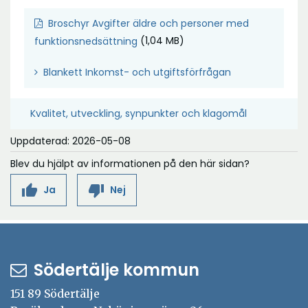
Broschyr Avgifter äldre och personer med
Ö
(1,04 MB)
funktionsnedsättning
p
Ö
Blankett Inkomst- och utgiftsförfrågan
p
p
n
p
a
Kvalitet, utveckling, synpunkter och klagomål
n
i
a
Uppdaterad: 2026-05-08
n
i
y
Blev du hjälpt av informationen på den här sidan?
n
t
thumb_up
thumb_down
Ja
Nej
y
t
t
f
t
ö
f
n
ö
s
Södertälje kommun
n
t
151 89 Södertälje
s
e