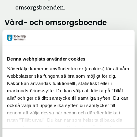
omsorgsboenden.
Vård- och omsorgsboende
Hyra tillkommer på både interna och
externa vård- och omsorgsboenden.
För boenden där hyran inte omfattas
Denna webbplats använder cookies
av hyreslagen är högsta avgiften 2 732
Södertälje kommun använder kakor (cookies) för att våra
kronor per månad.
webbplatser ska fungera så bra som möjligt för dig.
Omsorgsavgiften är 2 660 kronor per
Kakor kan användas funktionellt, statistiskt eller i
marknadsföringssyfte. Du kan välja att klicka på ”Tillåt
månad. Om man vid inflyttningen får
alla” och ger då ditt samtycke till samtliga syften. Du kan
dubbla boendekostnader kan
också välja att uppge vilka syften du samtycker till
omsorgsavgiften reduceras i max tre
genom att välja dessa här nedan och därefter klicka i
rutan ”Tillåt urval”. Du kan när som helst ta tillbaka ditt
månader. Detta styrs av
samtycke genom att öppna CookieBot på vår sida och
avgiftsutrymmet och om du lämnat in
klicka på ”Ta tillbaka samtycke”. Genom att klicka på
Samtyckesval