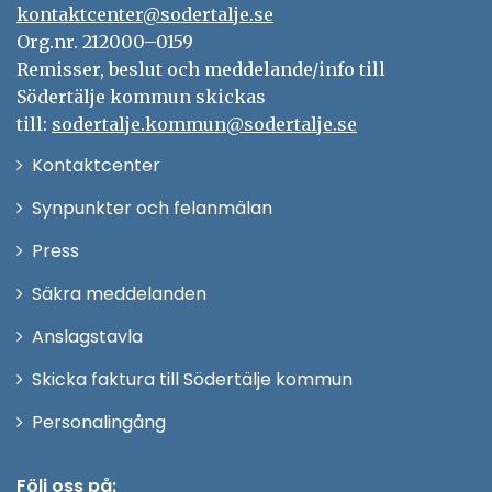
kontaktcenter@sodertalje.se
Org.nr. 212000–0159
Remisser, beslut och meddelande/info till
Södertälje kommun skickas
till:
sodertalje.kommun@sodertalje.se
Öppna
Kontaktcenter
i
Synpunkter och felanmälan
nytt
Öppna
Press
fönster
i
Säkra meddelanden
nytt
Anslagstavla
fönster
Skicka faktura till Södertälje kommun
Öppna
Personalingång
i
nytt
Följ oss på: