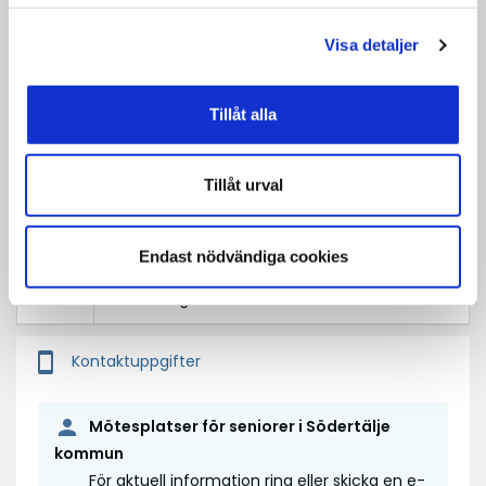
Mötesplatsen Morkullan
Visa detaljer
torsdag 23 juli - torsdag 27 augusti 2026
10:15 - 11:15
Torsdagar
Tillåt alla
Öppet gym på Morkullan torsdagar
- sommaren
Tillåt urval
Mötesplatsen Morkullan
torsdag 23 juli - torsdag 27 augusti 2026
Endast nödvändiga cookies
11:15 - 14:00
Torsdagar
smartphone
Kontaktuppgifter
person
Mötesplatser för seniorer i Södertälje
kommun
För aktuell information ring eller skicka en e-