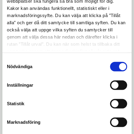
webbplatser ska fungera så bra som möjligt för dig.
tisdag 13 januari - tisdag 25 augusti 2026
Kakor kan användas funktionellt, statistiskt eller i
12:00 - 14:00
marknadsföringssyfte. Du kan välja att klicka på ”Tillåt
Tisdagar
alla” och ger då ditt samtycke till samtliga syften. Du kan
också välja att uppge vilka syften du samtycker till
Öppet gym på Morkullan måndagar
genom att välja dessa här nedan och därefter klicka i
rutan ”Tillåt urval”. Du kan när som helst ta tillbaka ditt
Mötesplatsen Morkullan
samtycke genom att öppna CookieBot på vår sida och
måndag 22 juni - måndag 24 augusti 2026
klicka på ”Ta tillbaka samtycke”. Genom att klicka på
11:15 - 12:00
Samtyckesval
"Visa detaljer" kan du läsa om hur kakorna används och
Nödvändiga
Måndagar
hur vi och våra leverantörer inhämtar och behandlar
personuppgifter.
Dart på Morkullan måndagar
Inställningar
Mötesplatsen Morkullan
måndag 22 juni - måndag 24 augusti 2026
Statistik
12:00 - 14:00
Måndagar
Marknadsföring
Cirkelträning på Morkullan