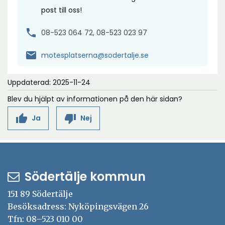
post till oss!
phone
08-523 064 72, 08-523 023 97
mail
motesplatserna@sodertalje.se
Uppdaterad: 2025-11-24
Blev du hjälpt av informationen på den här sidan?
thumb_up
thumb_down
Ja
Nej
Södertälje kommun
151 89 Södertälje
Besöksadress: Nyköpingsvägen 26
Tfn: 08–523 010 00