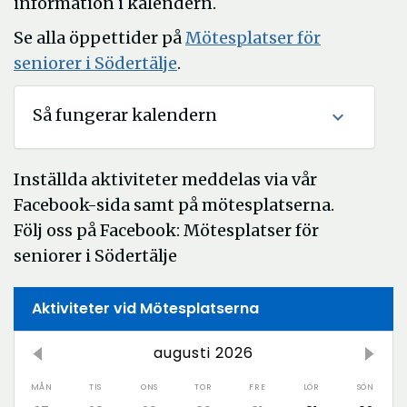
information i kalendern.
Se alla öppettider på
Mötesplatser för
seniorer i Södertälje
.
Så fungerar kalendern
expand_more
Inställda aktiviteter meddelas via vår
Facebook-sida samt på mötesplatserna.
Följ oss på Facebook: Mötesplatser för
seniorer i Södertälje
Aktiviteter vid Mötesplatserna
augusti 2026
MÅN
TIS
ONS
TOR
FRE
LÖR
SÖN