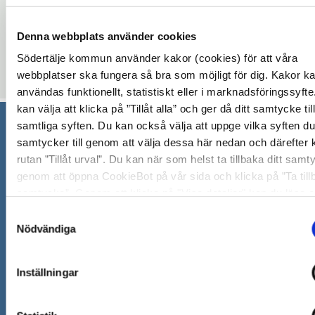
Enhörna Idrottsförenings lokaler
Denna webbplats använder cookies
onsdag 2 september 2026 - onsdag 16 december 2026
Södertälje kommun använder kakor (cookies) för att våra
10:00 - 12:00
webbplatser ska fungera så bra som möjligt för dig. Kakor k
användas funktionellt, statistiskt eller i marknadsföringssyfte
kan välja att klicka på ”Tillåt alla” och ger då ditt samtycke till
samtliga syften. Du kan också välja att uppge vilka syften du
samtycker till genom att välja dessa här nedan och därefter k
Södertälje kommun
rutan ”Tillåt urval”. Du kan när som helst ta tillbaka ditt samt
151 89 Södertälje
genom att öppna CookieBot på vår sida och klicka på ”Ta till
Besöksadress: Nyköpingsvägen 26
samtycke”. Genom att klicka på "Visa detaljer" kan du läsa 
Tfn: 08–523 010 00
kakorna används och hur vi och våra leverantörer inhämtar 
Samtyckesval
kontaktcenter@sodertalje.se
behandlar personuppgifter.
Nödvändiga
Org.nr. 212000–0159
Remisser, beslut och meddelande/info till Södertälje
Inställningar
kommun skickas till:
sodertalje.kommun@sodertalje
Öppna
Kontaktcenter