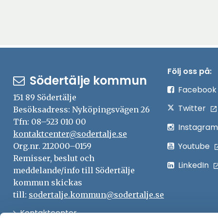
Följ oss på:
Södertälje kommun
Facebook
151 89 Södertälje
Twitter
Besöksadress: Nyköpingsvägen 26
Tfn: 08–523 010 00
Instagram
kontaktcenter@sodertalje.se
Youtube
Org.nr. 212000–0159
Remisser, beslut och
LinkedIn
meddelande/info till Södertälje
kommun skickas
till:
sodertalje.kommun@sodertalje.se
Öppna
Kontaktcenter