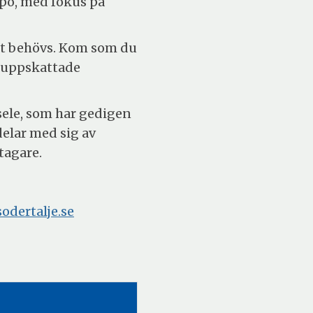
mpo, med fokus på
et behövs. Kom som du
t uppskattade
sele, som har gedigen
elar med sig av
tagare.
dertalje.se