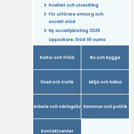
chevron_right
Kvalitet och utveckling
chevron_right
För utförare omsorg och
socialt stöd
chevron_right
Ny socialtjänstlag 2025
Uppsökare, Stöd till vuxna
Kultur och fritid
Bo och bygga
Stad och trafik
Miljö och hälsa
Arbete och näringsliv
Kommun och politik
Kontaktcenter