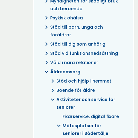
chevron_right
Myndigheten för skadligt bruk
och beroende
chevron_right
Psykisk ohälsa
chevron_right
Stöd till barn, unga och
föräldrar
chevron_right
Stöd till dig som anhörig
chevron_right
Stöd vid funktionsnedsättning
chevron_right
Våld i nära relationer
expand_more
Äldreomsorg
chevron_right
Stöd och hjälp i hemmet
chevron_right
Boende för äldre
expand_more
Aktiviteter och service för
seniorer
Fixarservice, digital fixare
expand_more
Mötesplatser för
seniorer i Södertälje