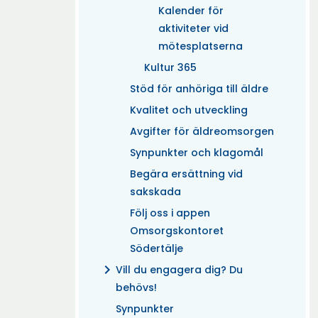
Kalender för
aktiviteter vid
mötesplatserna
Kultur 365
Stöd för anhöriga till äldre
Kvalitet och utveckling
Avgifter för äldreomsorgen
Synpunkter och klagomål
Begära ersättning vid
sakskada
Följ oss i appen
Omsorgskontoret
Södertälje
chevron_right
Vill du engagera dig? Du
behövs!
Synpunkter