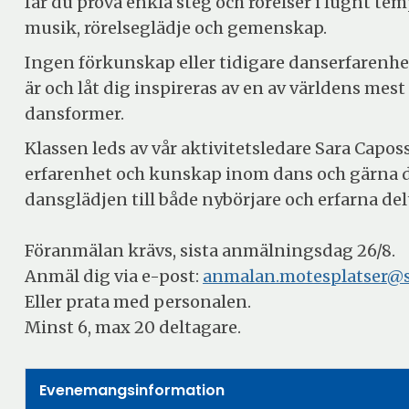
får du prova enkla steg och rörelser i lugnt te
musik, rörelseglädje och gemenskap.
Ingen förkunskap eller tidigare danserfarenh
är och låt dig inspireras av en av världens mes
dansformer.
Klassen leds av vår aktivitetsledare Sara Capos
erfarenhet och kunskap inom dans och gärna d
dansglädjen till både nybörjare och erfarna del
Föranmälan krävs, sista anmälningsdag 26/8.
Anmäl dig via e-post:
anmalan.motesplatser@so
Eller prata med personalen.
Minst 6, max 20 deltagare.
Evenemangsinformation