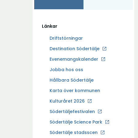
Länkar
Driftstörningar
Ö
Destination Södertälje
p
Evenemangskalender
p
Ö
Jobba hos oss
n
p
a
Hållbara Södertälje
p
i
Karta över kommunen
n
n
a
Kulturåret 2026
y
i
t
Södertäljefestivalen
n
t
Ö
Södertälje Science Park
y
f
p
t
Södertälje stadsscen
ö
p