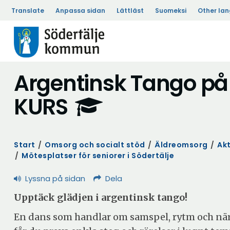
Translate
Anpassa sidan
Lättläst
Suomeksi
Other la
Argentinsk Tango på
KURS
Start
/
Omsorg och socialt stöd
/
Äldreomsorg
/
Akt
/
Mötesplatser för seniorer i Södertälje
Lyssna på sidan
Dela
Upptäck glädjen i argentinsk tango!
En dans som handlar om samspel, rytm och när