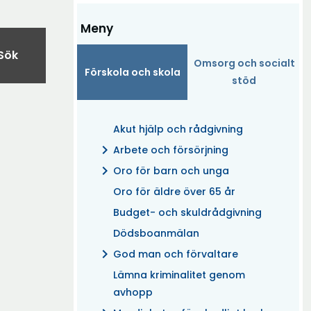
Meny
Sök
Omsorg och socialt
Förskola och skola
stöd
Akut hjälp och rådgivning
chevron_right
Arbete och försörjning
chevron_right
Oro för barn och unga
Oro för äldre över 65 år
Budget- och skuldrådgivning
Dödsboanmälan
chevron_right
God man och förvaltare
Lämna kriminalitet genom
avhopp