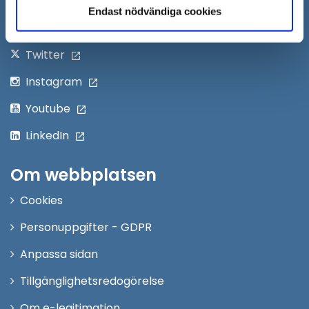
Följ oss på:
Endast nödvändiga cookies
fönster
Facebook
Twitter
Instagram
Youtube
LinkedIn
Om webbplatsen
Cookies
Personuppgifter - GDPR
Anpassa sidan
Tillgänglighetsredogörelse
Om e-legitimation