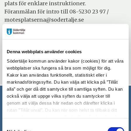
plats för enklare instruktioner.
Föranmälan för intro till 08-5230 23 97 /
motesplatserna@sodertalje.se
Evenemangsinformation
Denna webbplats använder cookies
Mötesplatsen Bergvik
onsdag 7 januari 2026 - fredag 19 juni 2026
Södertälje kommun använder kakor (cookies) för att våra
10:00 - 15:00
webbplatser ska fungera så bra som möjligt för dig.
Kakor kan användas funktionellt, statistiskt eller i
marknadsföringssyfte. Du kan välja att klicka på ”Tillåt
alla” och ger då ditt samtycke till samtliga syften. Du kan
också välja att uppge vilka syften du samtycker till
genom att välja dessa här nedan och därefter klicka i
Södertälje kommun
rutan ”Tillåt urval”. Du kan när som helst ta tillbaka ditt
151 89 Södertälje
samtycke genom att öppna CookieBot på vår sida och
Besöksadress: Nyköpingsvägen 26
klicka på ”Ta tillbaka samtycke”. Genom att klicka på
Samtyckesval
Tfn: 08–523 010 00
"Visa detaljer" kan du läsa om hur kakorna används och