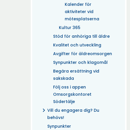
Kalender för
aktiviteter vid
mötesplatserna
Kultur 365
Stöd för anhöriga till äldre
Kvalitet och utveckling
Avgifter för äldreomsorgen
Synpunkter och klagomål
Begära ersättning vid
sakskada
Följ oss i appen
Omsorgskontoret
Södertälje
chevron_right
Vill du engagera dig? Du
behövs!
Synpunkter