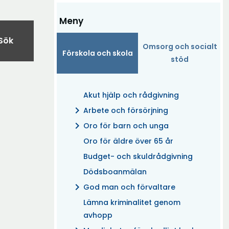
Meny
Sök
Omsorg och socialt
Förskola och skola
stöd
Akut hjälp och rådgivning
chevron_right
Arbete och försörjning
chevron_right
Oro för barn och unga
Oro för äldre över 65 år
Budget- och skuldrådgivning
Dödsboanmälan
chevron_right
God man och förvaltare
Lämna kriminalitet genom
avhopp