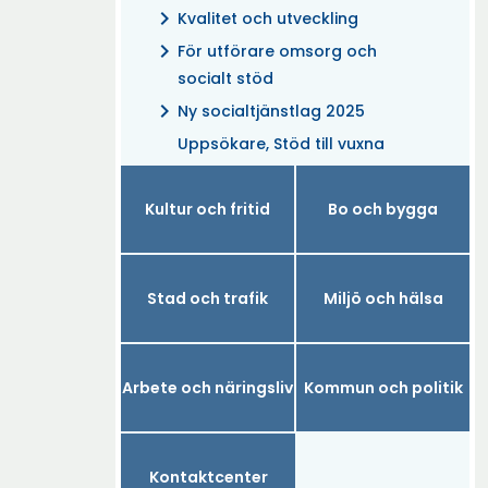
chevron_right
Kvalitet och utveckling
chevron_right
För utförare omsorg och
socialt stöd
chevron_right
Ny socialtjänstlag 2025
Uppsökare, Stöd till vuxna
Kultur och fritid
Bo och bygga
Stad och trafik
Miljö och hälsa
Arbete och näringsliv
Kommun och politik
Kontaktcenter