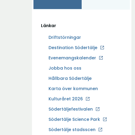
Länkar
Driftstörningar
Ö
Destination Södertälje
p
Evenemangskalender
p
Ö
Jobba hos oss
n
p
a
Hållbara Södertälje
p
i
Karta över kommunen
n
n
a
Kulturåret 2026
y
i
t
Södertäljefestivalen
n
t
Ö
Södertälje Science Park
y
f
p
t
Södertälje stadsscen
ö
p