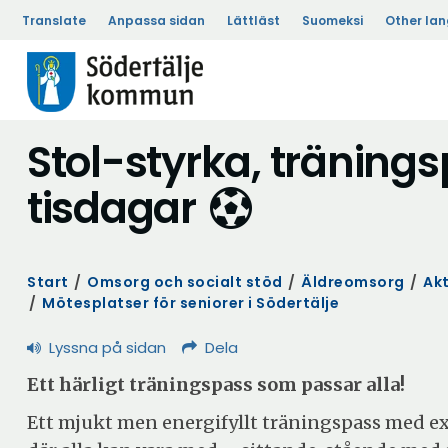
Translate
Anpassa sidan
Lättläst
Suomeksi
Other la
Stol-styrka, träning
tisdagar
Start
/
Omsorg och socialt stöd
/
Äldreomsorg
/
Akt
/
Mötesplatser för seniorer i Södertälje
Lyssna på sidan
Dela
Ett härligt träningspass som passar alla!
Ett mjukt men energifyllt träningspass med ex