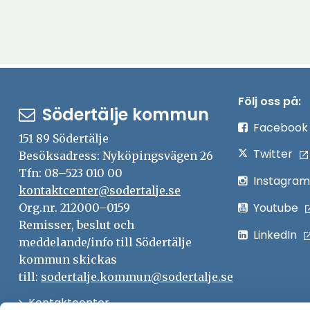
Följ oss på:
Södertälje kommun
Facebook
151 89 Södertälje
Twitter
Besöksadress: Nyköpingsvägen 26
Tfn: 08–523 010 00
Instagram
kontaktcenter@sodertalje.se
Youtube
Org.nr. 212000–0159
Remisser, beslut och
LinkedIn
meddelande/info till Södertälje
kommun skickas
till:
sodertalje.kommun@sodertalje.se
Öppna
Kontaktcenter