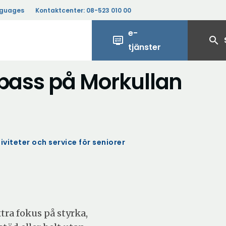
nguages
Kontaktcenter:
08-523 010 00
e-
display_settings
search
tjänster
spass på Morkullan
iviteter och service för seniorer
tra fokus på styrka,