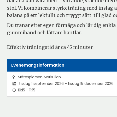
där alla kan vara med – sittande, stående med s
stol. Vi kombinerar styrketräning med inslag av
balans på ett lekfullt och tryggt sätt, till glad 
Du tränar efter egen förmåga och lär dig enkl
gummiband och lättare hantlar.
Effektiv träningstid är ca 45 minuter.
Evenemangsinformation
Mötesplatsen Morkullan
tisdag 1 september 2026 - tisdag 15 december 2026
10:15 - 11:15