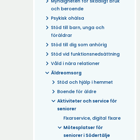
chevron_right
Myndigheten för skadligt bruk
och beroende
chevron_right
Psykisk ohälsa
chevron_right
Stöd till barn, unga och
föräldrar
chevron_right
Stöd till dig som anhörig
chevron_right
Stöd vid funktionsnedsättning
chevron_right
Våld i nära relationer
expand_more
Äldreomsorg
chevron_right
Stöd och hjälp i hemmet
chevron_right
Boende för äldre
expand_more
Aktiviteter och service för
seniorer
Fixarservice, digital fixare
expand_more
Mötesplatser för
seniorer i Södertälje