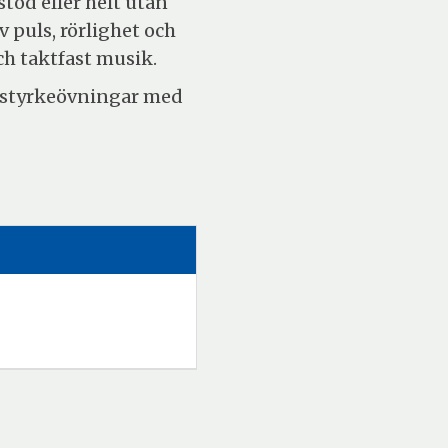
töd eller helt utan
 puls, rörlighet och
och taktfast musik.
a styrkeövningar med