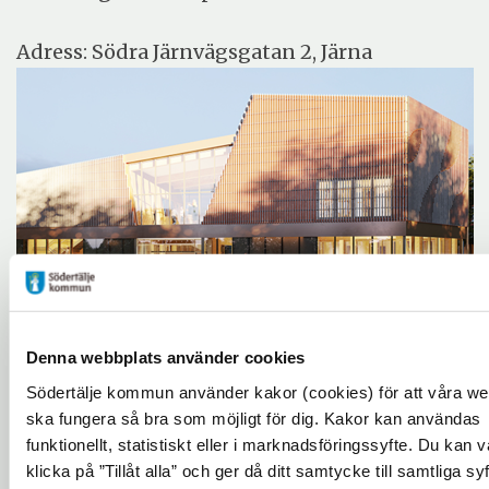
Adress: Södra Järnvägsgatan 2, Järna
Denna webbplats använder cookies
Södertälje kommun använder kakor (cookies) för att våra we
ska fungera så bra som möjligt för dig. Kakor kan användas
Evenemangsinformation
funktionellt, statistiskt eller i marknadsföringssyfte. Du kan vä
klicka på ”Tillåt alla” och ger då ditt samtycke till samtliga sy
Järna - Futurum - Stora salen