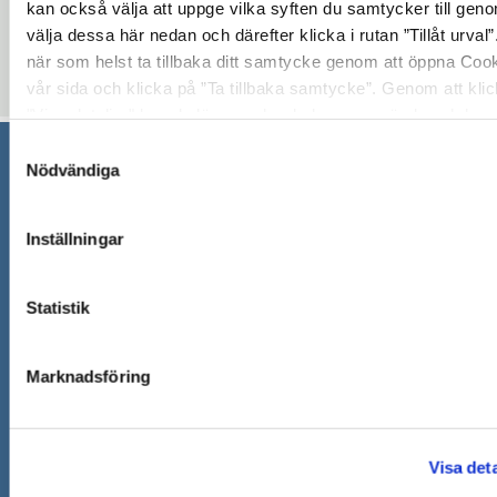
kan också välja att uppge vilka syften du samtycker till geno
torsdag 17 september 2026 - torsdag 17 december 202
välja dessa här nedan och därefter klicka i rutan ”Tillåt urval
13:30 - 14:30
när som helst ta tillbaka ditt samtycke genom att öppna Coo
vår sida och klicka på ”Ta tillbaka samtycke”. Genom att kli
"Visa detaljer" kan du läsa om hur kakorna används och hur 
våra leverantörer inhämtar och behandlar personuppgifter.
Samtyckesval
Nödvändiga
Södertälje kommun
151 89 Södertälje
Inställningar
Besöksadress: Nyköpingsvägen 26
Tfn: 08–523 010 00
Statistik
kontaktcenter@sodertalje.se
Org.nr. 212000–0159
Remisser, beslut och meddelande/info till Södertälj
Marknadsföring
skickas till:
sodertalje.kommun@sodertalje.se
Öppna
Kontaktcenter
Visa deta
i
Synpunkter och felanmälan