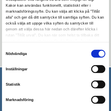
humör!
Kakor kan användas funktionellt, statistiskt eller i
marknadsföringssyfte. Du kan välja att klicka på ”Tillåt
alla” och ger då ditt samtycke till samtliga syften. Du kan
Evenemangsinformation
också välja att uppge vilka syften du samtycker till
genom att välja dessa här nedan och därefter klicka i
Mötesplatsen Morkullan
rutan ”Tillåt urval”. Du kan när som helst ta tillbaka ditt
torsdag 3 september 2026 - torsdag 17 december
samtycke genom att öppna CookieBot på vår sida och
2026
klicka på ”Ta tillbaka samtycke”. Genom att klicka på
Samtyckesval
11:30 - 15:00
"Visa detaljer" kan du läsa om hur kakorna används och
Nödvändiga
hur vi och våra leverantörer inhämtar och behandlar
personuppgifter.
Inställningar
Södertälje kommun
Statistik
151 89 Södertälje
Besöksadress: Nyköpingsvägen 26
Marknadsföring
Tfn: 08–523 010 00