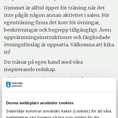
Gymmet är alltid öppet för träning när det
inte pågår någon annan aktivitet i salen. För
egenträning finns det kort för övningar,
beskrivningar och begrepp tillgängligt. Även
uppvärmningsinstruktioner och färgkodade
övningsförslag är uppsatta. Välkomna att kika
in!
Du tränar på egen hand med våra
inspirerande redskap.
Vill du träna med gyminstruktör?
Välkommen på torsdagar kl.10.15.11.30 till
"Tillgänglig gyminstruktör"!
Gyminstruktören ger vägledning och tips
Denna webbplats använder cookies
utifrån dina behov, med fokus på glädje,
Södertälje kommun använder kakor (cookies) för att våra
gemenskap och att stärka både kropp och
webbplatser ska fungera så bra som möjligt för dig.