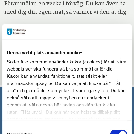
Föranmälan en vecka i förväg. Du kan även ta
med dig din egen mat, så värmer vi den åt dig.
Evenemangsinformation
Mötesplatsen Bergvik
Denna webbplats använder cookies
fredag 4 september 2026 - torsdag 17 december
2026
Södertälje kommun använder kakor (cookies) för att våra
12:00 - 13:00
webbplatser ska fungera så bra som möjligt för dig.
Kakor kan användas funktionellt, statistiskt eller i
marknadsföringssyfte. Du kan välja att klicka på ”Tillåt
alla” och ger då ditt samtycke till samtliga syften. Du kan
också välja att uppge vilka syften du samtycker till
Södertälje kommun
genom att välja dessa här nedan och därefter klicka i
rutan ”Tillåt urval”. Du kan när som helst ta tillbaka ditt
151 89 Södertälje
samtycke genom att öppna CookieBot på vår sida och
Besöksadress: Nyköpingsvägen 26
klicka på ”Ta tillbaka samtycke”. Genom att klicka på
Samtyckesval
Tfn: 08–523 010 00
"Visa detaljer" kan du läsa om hur kakorna används och