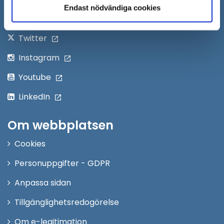
Följ oss på:
Endast nödvändiga cookies
fönster
Facebook
Twitter
Instagram
Youtube
LinkedIn
Om webbplatsen
Cookies
Personuppgifter - GDPR
Anpassa sidan
Tillgänglighetsredogörelse
Om e-legitimation