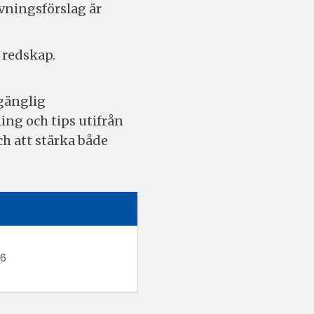
ningsförslag är
 redskap.
lgänglig
ng och tips utifrån
h att stärka både
26