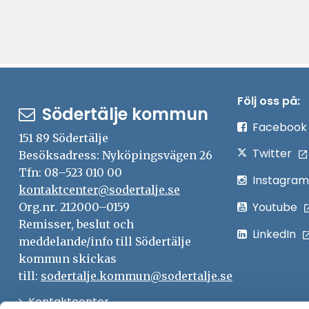
Följ oss på:
Södertälje kommun
Facebook
151 89 Södertälje
Twitter
Besöksadress: Nyköpingsvägen 26
Tfn: 08–523 010 00
Instagram
kontaktcenter@sodertalje.se
Youtube
Org.nr. 212000–0159
Remisser, beslut och
LinkedIn
meddelande/info till Södertälje
kommun skickas
till:
sodertalje.kommun@sodertalje.se
Öppna
Kontaktcenter