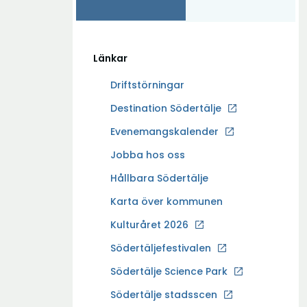
Länkar
Driftstörningar
Ö
Destination Södertälje
p
Evenemangskalender
p
Ö
Jobba hos oss
n
p
a
Hållbara Södertälje
p
i
Karta över kommunen
n
n
a
Kulturåret 2026
y
i
t
Södertäljefestivalen
n
t
Ö
Södertälje Science Park
y
f
p
t
Södertälje stadsscen
ö
p