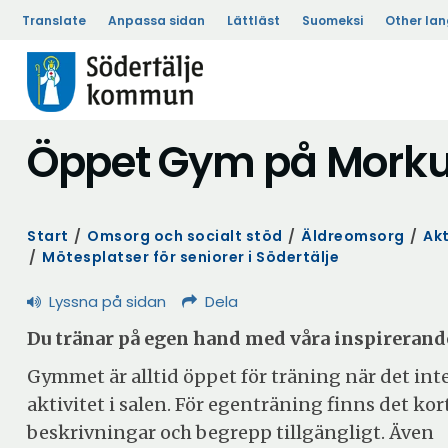
Translate
Anpassa sidan
Lättläst
Suomeksi
Other la
Öppet Gym på Morku
Start
/
Omsorg och socialt stöd
/
Äldreomsorg
/
Akt
/
Mötesplatser för seniorer i Södertälje
Lyssna på sidan
Dela
Du tränar på egen hand med våra inspirerand
Gymmet är alltid öppet för träning när det in
aktivitet i salen. För egenträning finns det kor
beskrivningar och begrepp tillgängligt. Även