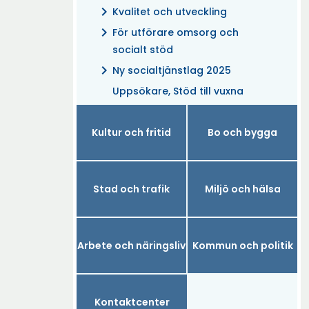
chevron_right
Kvalitet och utveckling
chevron_right
För utförare omsorg och
socialt stöd
chevron_right
Ny socialtjänstlag 2025
Uppsökare, Stöd till vuxna
Kultur och fritid
Bo och bygga
Stad och trafik
Miljö och hälsa
Arbete och näringsliv
Kommun och politik
Kontaktcenter