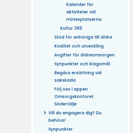
Kalender för
aktiviteter vid
mötesplatserna
Kultur 365
Stöd för anhöriga till äldre
Kvalitet och utveckling
Avgifter för äldreomsorgen
Synpunkter och klagomål
Begära ersättning vid
sakskada
Följ oss i appen
Omsorgskontoret
Södertälje
chevron_right
Vill du engagera dig? Du
behövs!
Synpunkter