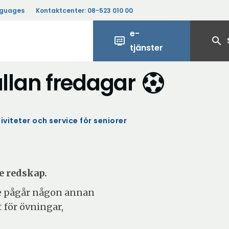
nguages
Kontaktcenter:
08-523 010 00
e-
display_settings
search
tjänster
llan fredagar
iviteter och service för seniorer
e redskap.
te pågår någon annan
t för övningar,