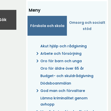
Meny
Sök
Omsorg och socialt
Förskola och skola
stöd
Akut hjälp och rådgivning
chevron_right
Arbete och försörjning
chevron_right
Oro för barn och unga
Oro för äldre över 65 år
Budget- och skuldrådgivning
Dödsboanmälan
chevron_right
God man och förvaltare
Lämna kriminalitet genom
avhopp