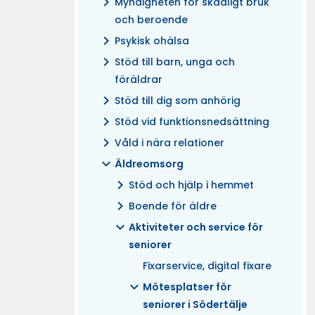
chevron_right
Myndigheten för skadligt bruk
och beroende
chevron_right
Psykisk ohälsa
chevron_right
Stöd till barn, unga och
föräldrar
chevron_right
Stöd till dig som anhörig
chevron_right
Stöd vid funktionsnedsättning
chevron_right
Våld i nära relationer
expand_more
Äldreomsorg
chevron_right
Stöd och hjälp i hemmet
chevron_right
Boende för äldre
expand_more
Aktiviteter och service för
seniorer
Fixarservice, digital fixare
expand_more
Mötesplatser för
seniorer i Södertälje