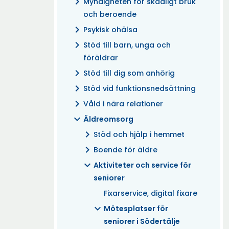
chevron_right
Myndigheten för skadligt bruk
och beroende
chevron_right
Psykisk ohälsa
chevron_right
Stöd till barn, unga och
föräldrar
chevron_right
Stöd till dig som anhörig
chevron_right
Stöd vid funktionsnedsättning
chevron_right
Våld i nära relationer
expand_more
Äldreomsorg
chevron_right
Stöd och hjälp i hemmet
chevron_right
Boende för äldre
expand_more
Aktiviteter och service för
seniorer
Fixarservice, digital fixare
expand_more
Mötesplatser för
seniorer i Södertälje