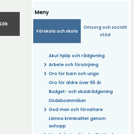
Meny
Sök
Omsorg och socialt
Förskola och skola
stöd
Akut hjälp och rådgivning
chevron_right
Arbete och försörjning
chevron_right
Oro för barn och unga
Oro för äldre över 65 år
Budget- och skuldrådgivning
Dödsboanmälan
chevron_right
God man och förvaltare
Lämna kriminalitet genom
avhopp