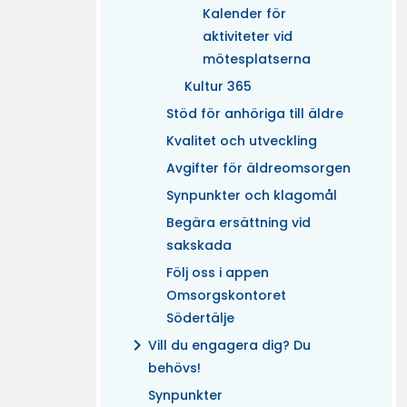
Kalender för
aktiviteter vid
mötesplatserna
Kultur 365
Stöd för anhöriga till äldre
Kvalitet och utveckling
Avgifter för äldreomsorgen
Synpunkter och klagomål
Begära ersättning vid
sakskada
Följ oss i appen
Omsorgskontoret
Södertälje
chevron_right
Vill du engagera dig? Du
behövs!
Synpunkter