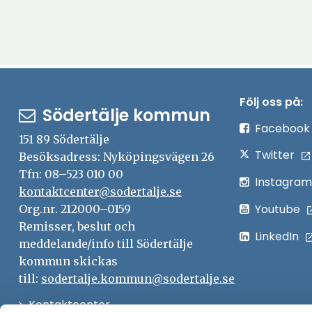
Följ oss på:
Södertälje kommun
Facebook
151 89 Södertälje
Twitter
Besöksadress: Nyköpingsvägen 26
Tfn: 08–523 010 00
Instagram
kontaktcenter@sodertalje.se
Youtube
Org.nr. 212000–0159
Remisser, beslut och
LinkedIn
meddelande/info till Södertälje
kommun skickas
till:
sodertalje.kommun@sodertalje.se
Öppna
Kontaktcenter