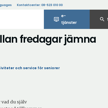
nguages
Kontaktcenter:
08-523 010 00
e-
display_settings
search
tjänster
llan fredagar jämna
iviteter och service för seniorer
r vad du själv