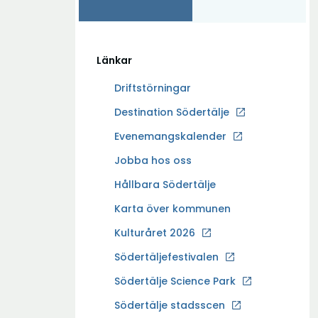
Länkar
Driftstörningar
Ö
Destination Södertälje
p
Evenemangskalender
p
Ö
Jobba hos oss
n
p
a
Hållbara Södertälje
p
i
Karta över kommunen
n
n
a
Kulturåret 2026
y
i
t
Södertäljefestivalen
n
t
Ö
Södertälje Science Park
y
f
p
t
Södertälje stadsscen
ö
p