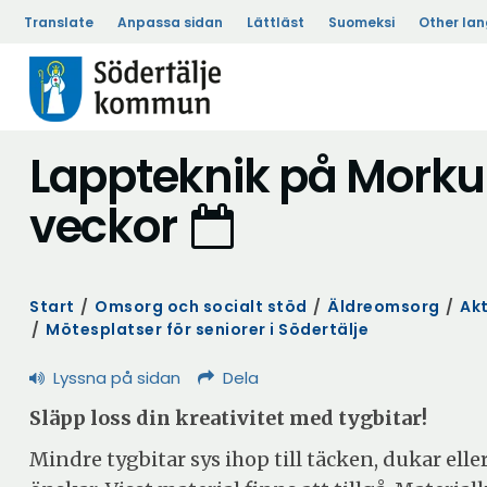
Translate
Anpassa sidan
Lättläst
Suomeksi
Other la
Lappteknik på Morku
veckor
Start
/
Omsorg och socialt stöd
/
Äldreomsorg
/
Akt
/
Mötesplatser för seniorer i Södertälje
Lyssna på sidan
Dela
Släpp loss din kreativitet med tygbitar!
Mindre tygbitar sys ihop till täcken, dukar elle