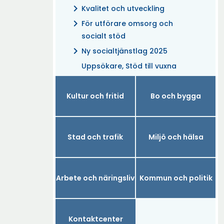
chevron_right
Kvalitet och utveckling
chevron_right
För utförare omsorg och
socialt stöd
chevron_right
Ny socialtjänstlag 2025
Uppsökare, Stöd till vuxna
Kultur och fritid
Bo och bygga
Stad och trafik
Miljö och hälsa
Arbete och näringsliv
Kommun och politik
Kontaktcenter