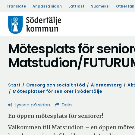
Translate
Anpassa sidan
Lättläst
Suomeksi
Other la
Mötesplats för senio
Matstudion/FUTUR
Start
/
Omsorg och socialt stöd
/
Äldreomsorg
/
Akt
/
Mötesplatser för seniorer i Södertälje
Lyssna på sidan
Dela
En öppen mötesplats för seniorer!
Välkommen till Matstudion – en öppen mötespl