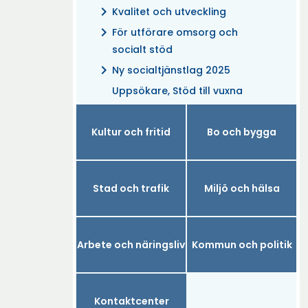
chevron_right
Kvalitet och utveckling
chevron_right
För utförare omsorg och
socialt stöd
chevron_right
Ny socialtjänstlag 2025
Uppsökare, Stöd till vuxna
Kultur och fritid
Bo och bygga
Stad och trafik
Miljö och hälsa
Arbete och näringsliv
Kommun och politik
Kontaktcenter