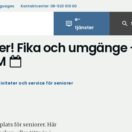
nguages
Kontaktcenter:
08-523 010 00
e-
display_settings
search
tjänster
rer! Fika och umgänge 
UM
iviteter och service för seniorer
ats för seniorer. Här