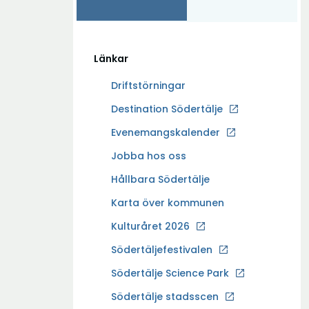
Länkar
Driftstörningar
Ö
Destination Södertälje
p
Evenemangskalender
p
Ö
Jobba hos oss
n
p
a
Hållbara Södertälje
p
i
Karta över kommunen
n
n
a
Kulturåret 2026
y
i
t
Södertäljefestivalen
n
t
Ö
Södertälje Science Park
y
f
p
t
Södertälje stadsscen
ö
p