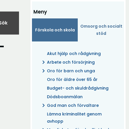
Meny
Sök
Omsorg och socialt
Förskola och skola
stöd
-
Akut hjälp och rådgivning
chevron_right
Arbete och försörjning
chevron_right
Oro för barn och unga
Oro för äldre över 65 år
Budget- och skuldrådgivning
Dödsboanmälan
chevron_right
God man och förvaltare
Lämna kriminalitet genom
avhopp