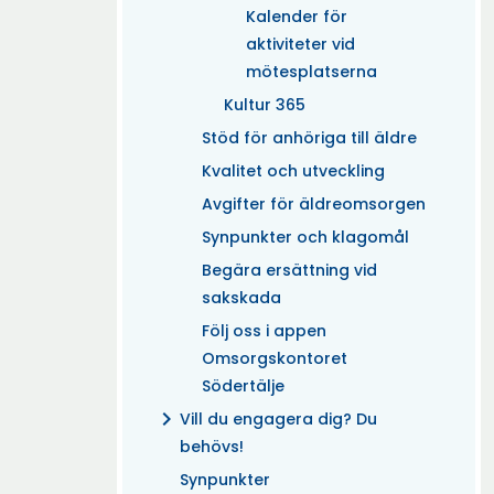
Kalender för
aktiviteter vid
mötesplatserna
Kultur 365
Stöd för anhöriga till äldre
Kvalitet och utveckling
Avgifter för äldreomsorgen
Synpunkter och klagomål
Begära ersättning vid
sakskada
Följ oss i appen
Omsorgskontoret
Södertälje
chevron_right
Vill du engagera dig? Du
behövs!
Synpunkter