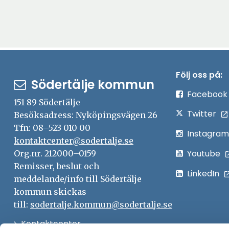
Följ oss på:
Södertälje kommun
Facebook
151 89 Södertälje
Twitter
Besöksadress: Nyköpingsvägen 26
Tfn: 08–523 010 00
Instagram
kontaktcenter@sodertalje.se
Youtube
Org.nr. 212000–0159
Remisser, beslut och
LinkedIn
meddelande/info till Södertälje
kommun skickas
till:
sodertalje.kommun@sodertalje.se
Öppna
Kontaktcenter