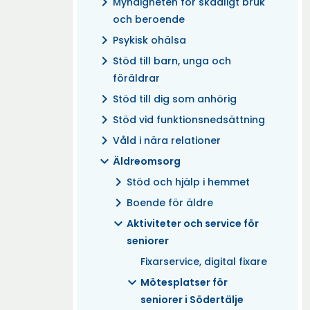
chevron_right
Myndigheten för skadligt bruk
och beroende
chevron_right
Psykisk ohälsa
chevron_right
Stöd till barn, unga och
föräldrar
chevron_right
Stöd till dig som anhörig
chevron_right
Stöd vid funktionsnedsättning
chevron_right
Våld i nära relationer
expand_more
Äldreomsorg
chevron_right
Stöd och hjälp i hemmet
chevron_right
Boende för äldre
expand_more
Aktiviteter och service för
seniorer
Fixarservice, digital fixare
expand_more
Mötesplatser för
seniorer i Södertälje