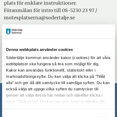
plats för enklare instruktioner.
Föranmälan för intro till 08-5230 23 97 /
motesplatserna@sodertalje.se
Evenemangsinformation
Mötesplatsen Bergvik
Denna webbplats använder cookies
fredag 4 september 2026 - fredag 18 december
Södertälje kommun använder kakor (cookies) för att våra
2026
webbplatser ska fungera så bra som möjligt för dig.
10:00 - 14:30
Kakor kan användas funktionellt, statistiskt eller i
marknadsföringssyfte. Du kan välja att klicka på ”Tillåt
alla” och ger då ditt samtycke till samtliga syften. Du kan
också välja att uppge vilka syften du samtycker till
genom att välja dessa här nedan och därefter klicka i
Södertälje kommun
rutan ”Tillåt urval”. Du kan när som helst ta tillbaka ditt
samtycke genom att öppna CookieBot på vår sida och
151 89 Södertälje
klicka på ”Ta tillbaka samtycke”. Genom att klicka på
Samtyckesval
Besöksadress: Nyköpingsvägen 26