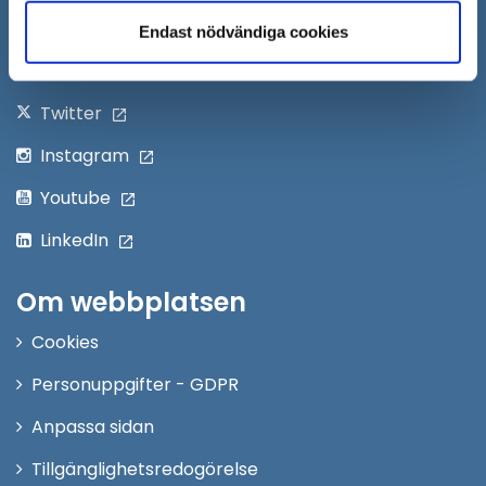
nytt
Följ oss på:
Endast nödvändiga cookies
fönster
Facebook
Twitter
Instagram
Youtube
LinkedIn
Om webbplatsen
Cookies
Personuppgifter - GDPR
Anpassa sidan
Tillgänglighetsredogörelse