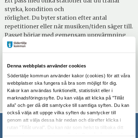
Ett pass med olika stationer där du tränar
styrka, kondition och
rörlighet. Du byter station efter antal
repetitioner eller när musiken/tiden säger till.
Passet börjar med gemensam uppvärmning
och avslutas med nedvarvning och stretch.
Evenemangsinformation
Denna webbplats använder cookies
Södertälje kommun använder kakor (cookies) för att våra
Mötesplatsen Bergvik
webbplatser ska fungera så bra som möjligt för dig.
måndag 27 juli 2026 - måndag 24 augusti 2026
Kakor kan användas funktionellt, statistiskt eller i
10:15 - 11:15
marknadsföringssyfte. Du kan välja att klicka på ”Tillåt
alla” och ger då ditt samtycke till samtliga syften. Du kan
också välja att uppge vilka syften du samtycker till
genom att välja dessa här nedan och därefter klicka i
rutan ”Tillåt urval”. Du kan när som helst ta tillbaka ditt
Södertälje kommun
samtycke genom att öppna CookieBot på vår sida och