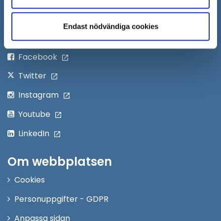
Öppna
Personalingång
i
Endast nödvändiga cookies
nytt
Följ oss på:
fönster
Facebook
Twitter
Instagram
Youtube
LinkedIn
Om webbplatsen
Cookies
Personuppgifter - GDPR
Anpassa sidan