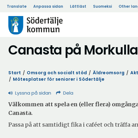
Translate
Anpassa sidan
Lättläst
Suomeksi
Other la
Canasta på Morkull
Start
/
Omsorg och socialt stöd
/
Äldreomsorg
/
Akt
/
Mötesplatser för seniorer i Södertälje
Lyssna på sidan
Dela
Välkommen att spela en (eller flera) omgånga
Canasta.
Passa på att samtidigt fika i caféet och träffa a