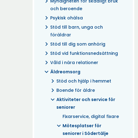
chevron_right
Myndigheten för skadligt bruk
och beroende
chevron_right
Psykisk ohälsa
chevron_right
Stöd till barn, unga och
föräldrar
chevron_right
Stöd till dig som anhörig
chevron_right
Stöd vid funktionsnedsättning
chevron_right
Våld i nära relationer
expand_more
Äldreomsorg
chevron_right
Stöd och hjälp i hemmet
chevron_right
Boende för äldre
expand_more
Aktiviteter och service för
seniorer
Fixarservice, digital fixare
expand_more
Mötesplatser för
seniorer i Södertälje