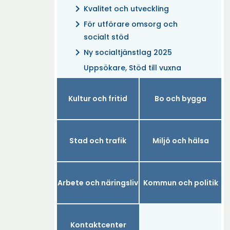
chevron_right
Kvalitet och utveckling
chevron_right
För utförare omsorg och
socialt stöd
chevron_right
Ny socialtjänstlag 2025
Uppsökare, Stöd till vuxna
Kultur och fritid
Bo och bygga
Stad och trafik
Miljö och hälsa
Arbete och näringsliv
Kommun och politik
Kontaktcenter