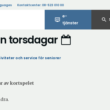
nguages
Kontaktcenter:
08-523 010 00
e-
display_settings
search
tjänster
an torsdagar
iviteter och service för seniorer
r av kortspelet
ndra.