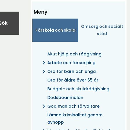
Meny
Sök
Omsorg och socialt
Förskola och skola
stöd
Akut hjälp och rådgivning
chevron_right
Arbete och försörjning
chevron_right
Oro för barn och unga
Oro för äldre över 65 år
Budget- och skuldrådgivning
Dödsboanmälan
chevron_right
God man och förvaltare
Lämna kriminalitet genom
avhopp