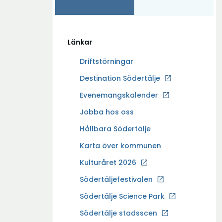
Länkar
Driftstörningar
Ö
Destination Södertälje
p
Evenemangskalender
p
Ö
Jobba hos oss
n
p
a
Hållbara Södertälje
p
i
Karta över kommunen
n
n
a
Kulturåret 2026
y
i
t
Södertäljefestivalen
n
t
Ö
Södertälje Science Park
y
f
p
t
Södertälje stadsscen
ö
p