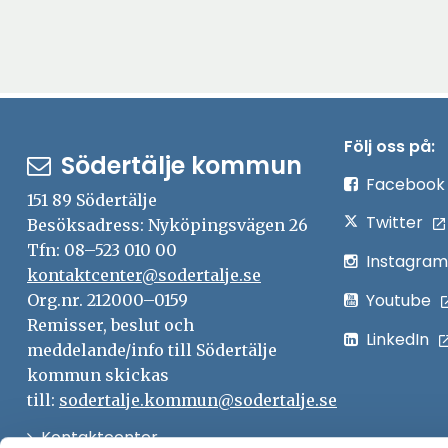
Följ oss på:
Södertälje kommun
Facebook
151 89 Södertälje
Twitter
Besöksadress: Nyköpingsvägen 26
Tfn: 08–523 010 00
Instagram
kontaktcenter@sodertalje.se
Youtube
Org.nr. 212000–0159
Remisser, beslut och
LinkedIn
meddelande/info till Södertälje
kommun skickas
till:
sodertalje.kommun@sodertalje.se
Öppna
Kontaktcenter