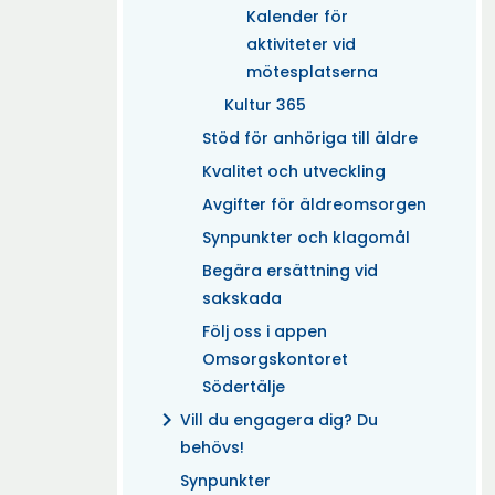
Kalender för
aktiviteter vid
mötesplatserna
Kultur 365
Stöd för anhöriga till äldre
Kvalitet och utveckling
Avgifter för äldreomsorgen
Synpunkter och klagomål
Begära ersättning vid
sakskada
Följ oss i appen
Omsorgskontoret
Södertälje
chevron_right
Vill du engagera dig? Du
behövs!
Synpunkter