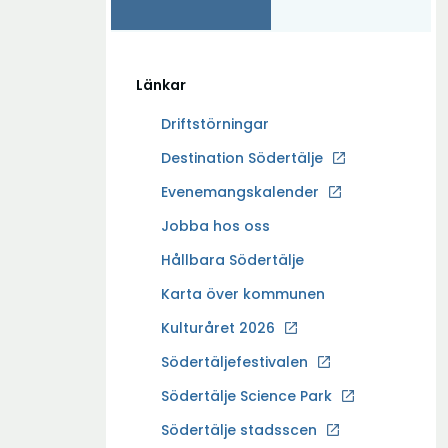
Länkar
Driftstörningar
Ö
Destination Södertälje
p
Evenemangskalender
p
Ö
Jobba hos oss
n
p
a
Hållbara Södertälje
p
i
Karta över kommunen
n
n
a
Kulturåret 2026
y
i
t
Södertäljefestivalen
n
t
Ö
Södertälje Science Park
y
f
p
t
Södertälje stadsscen
ö
p