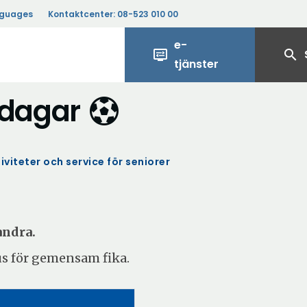
nguages
Kontaktcenter:
08-523 010 00
e-
display_settings
search
tjänster
sdagar
iviteter och service för seniorer
andra.
aus för gemensam fika.