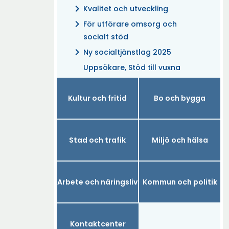
chevron_right
Kvalitet och utveckling
chevron_right
För utförare omsorg och
socialt stöd
chevron_right
Ny socialtjänstlag 2025
Uppsökare, Stöd till vuxna
Kultur och fritid
Bo och bygga
Stad och trafik
Miljö och hälsa
Arbete och näringsliv
Kommun och politik
Kontaktcenter