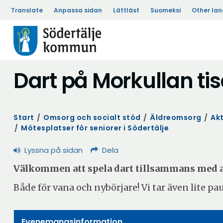
Translate
Anpassa sidan
Lättläst
Suomeksi
Other la
Dart på Morkullan ti
Start
/
Omsorg och socialt stöd
/
Äldreomsorg
/
Akt
/
Mötesplatser för seniorer i Södertälje
Lyssna på sidan
Dela
Välkommen att spela dart tillsammans med 
Både för vana och nybörjare! Vi tar även lite p
Evenemangsinformation