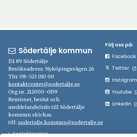
Följ oss på:
Södertälje kommun
Facebook
151 89 Södertälje
Twitter
Besöksadress: Nyköpingsvägen 26
Tfn: 08–523 010 00
Instagram
kontaktcenter@sodertalje.se
Youtube
Org.nr. 212000–0159
Remisser, beslut och
LinkedIn
meddelande/info till Södertälje
kommun skickas
till:
sodertalje.kommun@sodertalje.se
Öppna
Kontaktcenter