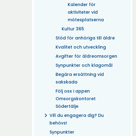
Kalender för
aktiviteter vid
mötesplatserna
Kultur 365
Stöd för anhöriga till äldre
Kvalitet och utveckling
Avgifter för äldreomsorgen
Synpunkter och klagomål
Begära ersättning vid
sakskada
Följ oss i appen
Omsorgskontoret
Södertälje
chevron_right
Vill du engagera dig? Du
behövs!
Synpunkter