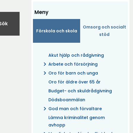
Meny
Sök
Omsorg och socialt
Förskola och skola
stöd
Akut hjälp och rådgivning
chevron_right
Arbete och försörjning
chevron_right
Oro för barn och unga
Oro för äldre över 65 år
Budget- och skuldrådgivning
Dödsboanmälan
chevron_right
God man och förvaltare
Lämna kriminalitet genom
avhopp