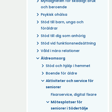
chevron_right
Myndigheten för skadligt bruk
och beroende
chevron_right
Psykisk ohälsa
chevron_right
Stöd till barn, unga och
föräldrar
chevron_right
Stöd till dig som anhörig
chevron_right
Stöd vid funktionsnedsättning
chevron_right
Våld i nära relationer
expand_more
Äldreomsorg
chevron_right
Stöd och hjälp i hemmet
chevron_right
Boende för äldre
expand_more
Aktiviteter och service för
seniorer
Fixarservice, digital fixare
expand_more
Mötesplatser för
seniorer i Södertälje