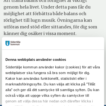
Att träna balans och rörlighet är viktigt
genom hela livet. Under detta pass får du
möjlighet att förbättra både balans och
rörlighet till lugn musik. Övningarna kan
utföras med stöd eller sittandes, för dig som
känner dig osäker i vissa moment.
Denna webbplats använder cookies
Södertälje kommun använder kakor (cookies) för att våra
Evenemangsinformation
webbplatser ska fungera så bra som möjligt för dig.
Mötesplatsen Morkullan
Kakor kan användas funktionellt, statistiskt eller i
marknadsföringssyfte. Du kan välja att klicka på ”Tillåt
måndag 22 juni 2026 - måndag 6 juli 2026
alla” och ger då ditt samtycke till samtliga syften. Du kan
10:15 - 11:15
också välja att uppge vilka syften du samtycker till
genom att välja dessa här nedan och därefter klicka i