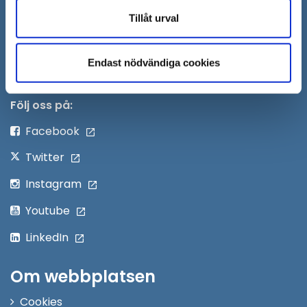
Anslagstavla
fönster
Tillåt urval
Skicka faktura till Södertälje kommun
Öppna
Endast nödvändiga cookies
Personalingång
i
nytt
Följ oss på:
fönster
Facebook
Twitter
Instagram
Youtube
LinkedIn
Om webbplatsen
Cookies