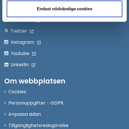
nytt
Följ oss på:
Endast nödvändiga cookies
fönster
Facebook
Twitter
Instagram
Youtube
LinkedIn
Om webbplatsen
Cookies
Personuppgifter - GDPR
Anpassa sidan
Tillgänglighetsredogörelse