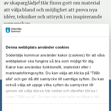
av skaparglädje! Här finns gott om material
att välja bland och möjlighet att prova nya
idéer, tekniker och uttryck i en inspirerande
gemenskap.
Evenemangsinformation
Denna webbplats använder cookies
Mötesplatsen Bergvik
Södertälje kommun använder kakor (cookies) för att våra
torsdag 30 juli 2026 - torsdag 27 augusti 2026
webbplatser ska fungera så bra som möjligt för dig.
12:30 - 14:00
Kakor kan användas funktionellt, statistiskt eller i
marknadsföringssyfte. Du kan välja att klicka på ”Tillåt
alla” och ger då ditt samtycke till samtliga syften. Du kan
också välja att uppge vilka syften du samtycker till
genom att välja dessa här nedan och därefter klicka i
Södertälje kommun
rutan ”Tillåt urval”. Du kan när som helst ta tillbaka ditt
samtycke genom att öppna CookieBot på vår sida och
151 89 Södertälje
klicka på ”Ta tillbaka samtycke”. Genom att klicka på
Samtyckesval