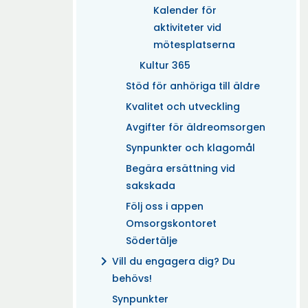
Kalender för
aktiviteter vid
mötesplatserna
Kultur 365
Stöd för anhöriga till äldre
Kvalitet och utveckling
Avgifter för äldreomsorgen
Synpunkter och klagomål
Begära ersättning vid
sakskada
Följ oss i appen
Omsorgskontoret
Södertälje
chevron_right
Vill du engagera dig? Du
behövs!
Synpunkter