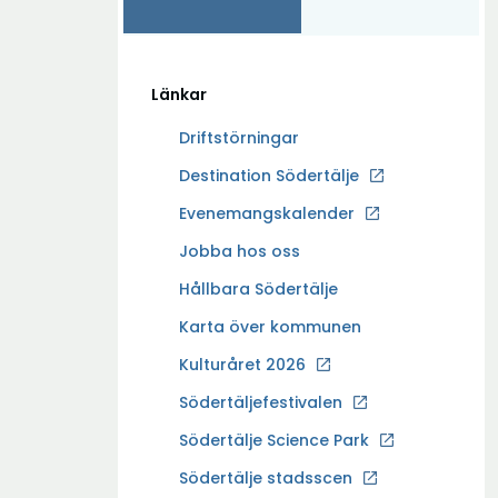
Länkar
Driftstörningar
Ö
Destination Södertälje
p
Evenemangskalender
p
Ö
Jobba hos oss
n
p
a
Hållbara Södertälje
p
i
Karta över kommunen
n
n
a
Kulturåret 2026
y
i
t
Södertäljefestivalen
n
t
Ö
Södertälje Science Park
y
f
p
t
Södertälje stadsscen
ö
p