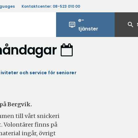
nguages
Kontaktcenter:
08-523 010 00
e-
display_settings
search
tjänster
 måndagar
iviteter och service för seniorer
på Bergvik.
en till vårt snickeri
. Volontärer finns på
material ingår, övrigt