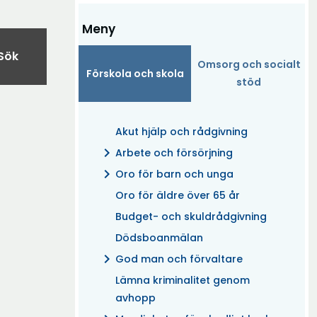
Meny
Sök
Omsorg och socialt
Förskola och skola
stöd
Akut hjälp och rådgivning
chevron_right
Arbete och försörjning
chevron_right
Oro för barn och unga
Oro för äldre över 65 år
Budget- och skuldrådgivning
Dödsboanmälan
chevron_right
God man och förvaltare
Lämna kriminalitet genom
avhopp