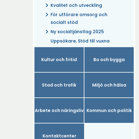
chevron_right
Kvalitet och utveckling
chevron_right
För utförare omsorg och
socialt stöd
chevron_right
Ny socialtjänstlag 2025
Uppsökare, Stöd till vuxna
Kultur och fritid
Bo och bygga
Stad och trafik
Miljö och hälsa
Arbete och näringsliv
Kommun och politik
Kontaktcenter