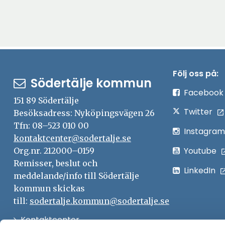
Följ oss på:
Södertälje kommun
Facebook
151 89 Södertälje
Twitter
Besöksadress: Nyköpingsvägen 26
Tfn: 08–523 010 00
Instagram
kontaktcenter@sodertalje.se
Youtube
Org.nr. 212000–0159
Remisser, beslut och
LinkedIn
meddelande/info till Södertälje
kommun skickas
till:
sodertalje.kommun@sodertalje.se
Öppna
Kontaktcenter