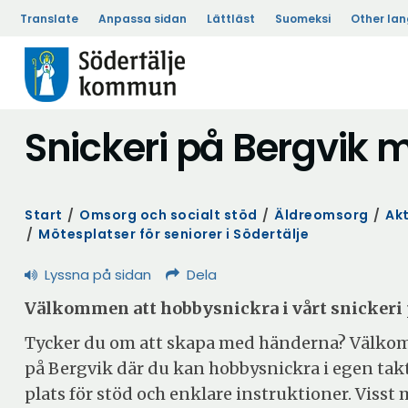
Translate
Anpassa sidan
Lättläst
Suomeksi
Other la
Snickeri på Bergvik
Start
/
Omsorg och socialt stöd
/
Äldreomsorg
/
Akt
/
Mötesplatser för seniorer i Södertälje
Lyssna på sidan
Dela
Välkommen att hobbysnickra i vårt snickeri 
Tycker du om att skapa med händerna? Välkomm
på Bergvik där du kan hobbysnickra i egen takt
plats för stöd och enklare instruktioner. Visst 