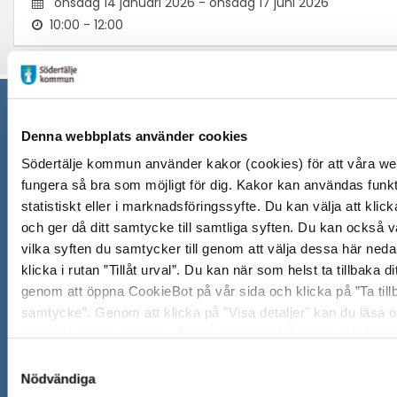
onsdag 14 januari 2026 - onsdag 17 juni 2026
10:00 - 12:00
Södertälje kommun
Denna webbplats använder cookies
Södertälje kommun använder kakor (cookies) för att våra we
151 89 Södertälje
fungera så bra som möjligt för dig. Kakor kan användas funkti
Besöksadress: Nyköpingsvägen 26
statistiskt eller i marknadsföringssyfte. Du kan välja att klicka 
Tfn: 08–523 010 00
och ger då ditt samtycke till samtliga syften. Du kan också v
kontaktcenter@sodertalje.se
vilka syften du samtycker till genom att välja dessa här neda
Org.nr. 212000–0159
klicka i rutan ”Tillåt urval”. Du kan när som helst ta tillbaka 
Remisser, beslut och meddelande/info till Södertälj
genom att öppna CookieBot på vår sida och klicka på ”Ta till
skickas till:
sodertalje.kommun@sodertalje.se
samtycke”. Genom att klicka på "Visa detaljer" kan du läsa 
Öppna
Kontaktcenter
används och hur vi och våra leverantörer inhämtar och beha
personuppgifter.
i
Samtyckesval
Synpunkter och felanmälan
Nödvändiga
nytt