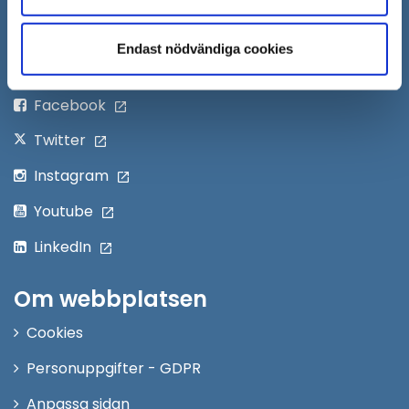
Öppna
Personalingång
i
Endast nödvändiga cookies
nytt
Följ oss på:
fönster
Facebook
Twitter
Instagram
Youtube
LinkedIn
Om webbplatsen
Cookies
Personuppgifter - GDPR
Anpassa sidan