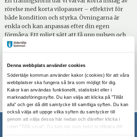
En träningsform där vi varvar korta inslag av
rörelse med korta vilopauser – effektivt för
både kondition och styrka. Övningarna är
enkla och kan anpassas efter din egen
förmåga. Ett roligt sätt att få upp pulsen och
stärka kroppen i lagom tempo.
Evenemangsinformation
Denna webbplats använder cookies
Södertälje kommun använder kakor (cookies) för att våra
Mötesplatsen Morkullan
webbplatser ska fungera så bra som möjligt för dig.
fredag 26 juni 2026
Kakor kan användas funktionellt, statistiskt eller i
10:15 - 11:15
marknadsföringssyfte. Du kan välja att klicka på ”Tillåt
alla” och ger då ditt samtycke till samtliga syften. Du kan
också välja att uppge vilka syften du samtycker till
genom att välja dessa här nedan och därefter klicka i
rutan ”Tillåt urval”. Du kan när som helst ta tillbaka ditt
Södertälje kommun
samtycke genom att öppna CookieBot på vår sida och