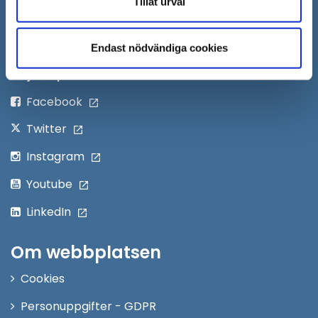
Tillåt urval
Skicka faktura till Södertälje kommun
Öppna
Personalingång
Endast nödvändiga cookies
i
nytt
Följ oss på:
fönster
Facebook
Twitter
Instagram
Youtube
LinkedIn
Om webbplatsen
Cookies
Personuppgifter - GDPR