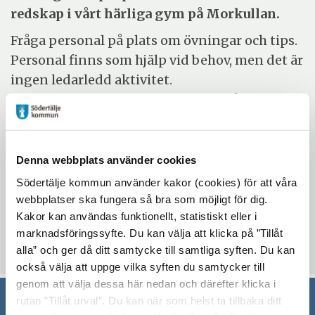
redskap i vårt härliga gym på Morkullan.
Fråga personal på plats om övningar och tips.
Personal finns som hjälp vid behov, men det är
ingen ledarledd aktivitet.
Inspirationsmaterial med förslag på övningar
finns att tillgå!
Denna webbplats använder cookies
Evenemangsinformation
Södertälje kommun använder kakor (cookies) för att våra
Mötesplatsen Morkullan
webbplatser ska fungera så bra som möjligt för dig.
Kakor kan användas funktionellt, statistiskt eller i
fredag 17 januari 2025 - fredag 11 april 2025
marknadsföringssyfte. Du kan välja att klicka på ”Tillåt
11:15 - 15:00
alla” och ger då ditt samtycke till samtliga syften. Du kan
också välja att uppge vilka syften du samtycker till
genom att välja dessa här nedan och därefter klicka i
rutan ”Tillåt urval”. Du kan när som helst ta tillbaka ditt